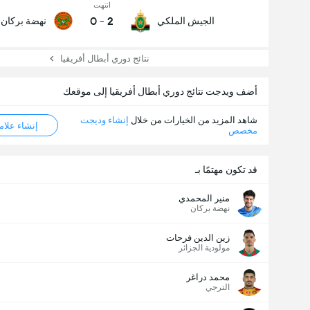
انتهت
0
-
2
الجيش الملكي
نهضة بركان
نتائج دوري أبطال أفريقيا
أضف ويدجت نتائج دوري أبطال أفريقيا إلى موقعك
شاهد المزيد من الخيارات من خلال
إنشاء وديجت
إنشاء علامة ML
مخصص
قد تكون مهتمًا بـ
منير المحمدي
نهضة بركان
زين الدين فرحات
مولودية الجزائر
محمد دراغر
الترجي