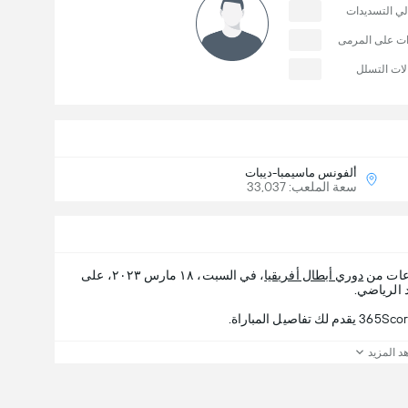
لي التسديدات
ات على المرمى
لات التسلل
ألفونس ماسيمبا-ديبات
سعة الملعب: 33,037
وعات من
دوري أبطال أفريقيا
، في السبت، ١٨ مارس ٢٠٢٣، على
د المزيد