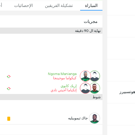
المباراة
تشكيلة الفريقين
الإحصائيات
أخ
مجريات
نهاية ال 90 دقيقة
Ngoma Manianga
كيكواما موجينجا
إريك كابوي
إتكياما أجيتي تادي
هوتسبيرز
شوط
جاك ثيموبيليه