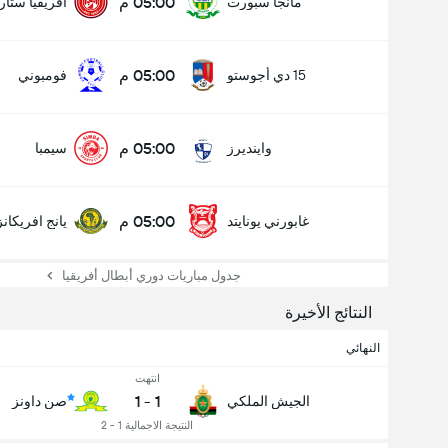
05:00 م
مانجا سبورت
افريقيا ستار
05:00 م
15 دي أجوستو
فومبوني
05:00 م
واينديرز
سيمبا
05:00 م
غابورني يونايتد
يانج افريكانز
جدول مباريات دوري أبطال أفريقيا
النتائج الأخيرة
النهائي
انتهت
1
-
1
الجيش الملكي
صن داونز
النتيجة الاجمالية 1 - 2