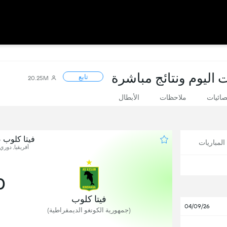
ت اليوم ونتائج مباشرة
تابع
20.25M
صائيات
ملاحظات
الأبطال
فيتا كلوب ض
لمباريات
أفريقيا, دوري 
0
فيتا كلوب
04/09/26
(جمهورية الكونغو الديمقراطية)