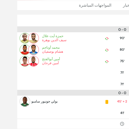
بار
المواجهات المباشرة
0 - 0
حمزة آيت علال
90'
سيف الدين بوهرة
محمد أوناجم
80'
هشام بوصفيان
أمين أبوالفتح
75'
أمين فرحان
71'
71'
0 - 0
45' + 2
بولي جونيور سامبو
41'