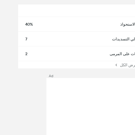
لاستحواذ
40%
لي التسديدات
7
ت على المرمى
2
 الكل
Ad