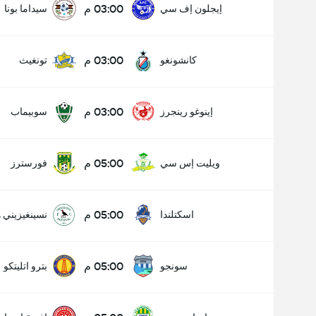
03:00 م
إيجلون إف سي
سيداما بونا
03:00 م
كانشونغو
تونغيث
03:00 م
إينوغو رينجرز
سوبيماب
05:00 م
ويليت إس سي
فورسترز
05:00 م
اسكتلندا
نسينغيزيني 
05:00 م
سونجو
بترو اتليتكو