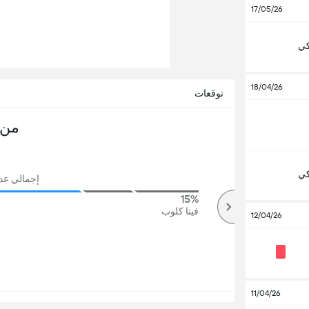
17/05/26
كي
18/04/26
توقعات
من 
كي
إجمالي عدد ا
15%
68%
أكثر
فيتا كلوب
12/04/26
11/04/26