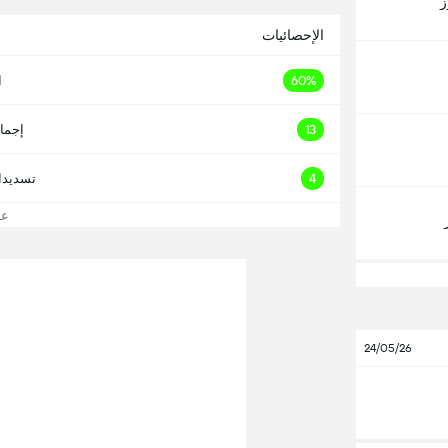
ز
الإحصائيات
60%
ا
13
إجما
4
تسديدا
عرض
24/05/26