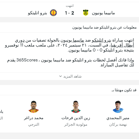
انتهت
1
-
2
مانييما يونيون
بترو اتليتكو
معلومات عن بترو اتليتكو ضد مانييما يونيون
انتهت مباراة
بترو اتليتكو
ضد
مانييما يونيون
بالجولة تصفيات من
دوري
أبطال أفريقيا
، في السبت، ٢١ سبتمبر ٢٠٢٤، على ملعب ملعب 11 نوفمبرو
بنتيجة بترو اتليتكو 0 - 0 مانييما يونيون.
وإذا فاتك أفضل لحظات بترو اتليتكو ضد مانييما يونيون ، 365Scores يقدم
لك تفاصيل المباراة.
شاهد المزيد
قد تكون مهتمًا بـ
با
منير المحمدي
زين الدين فرحات
محمد دراغر
ال
نهضة بركان
مولودية الجزائر
الترجي