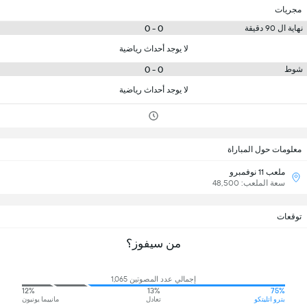
مجريات
0 - 0
نهاية ال 90 دقيقة
لا يوجد أحداث رياضية
0 - 0
شوط
لا يوجد أحداث رياضية
معلومات حول المباراة
ملعب 11 نوفمبرو
سعة الملعب: 48,500
توقعات
من سيفوز؟
إجمالي عدد المصوتين 1,065
12%
13%
75%
بترو اتليتكو
تعادل
مانييما يونيون