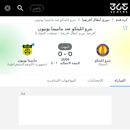
نتائجي
كرة قدم
دوري أبطال أفريقيا
بترو اتليتكو ضد مانييما يونيون
بترو اتليتكو ضد مانييما يونيون
أفريقيا, دوري أبطال أفريقيا - تصفيات, الجولة 2
انتهت
0
-
0
21/09
بترو اتليتكو
مانييما يونيون
النتيجة الاجمالية
1 - 2
(أنجولا)
(جمهورية الكونغو الديمقراطية)
المباراة
الإحصائيات
المواجهات المباشرة
Ad