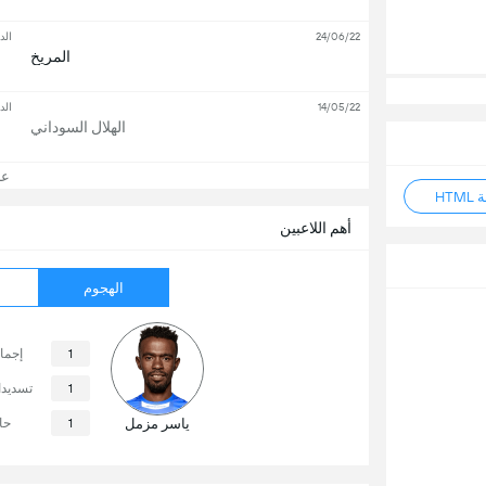
24/06/22
الد
المريخ
14/05/22
الد
الهلال السوداني
عرض
HT
أهم اللاعبين
الهجوم
1
إجما
1
تسديد
ياسر مزمل
1
حا