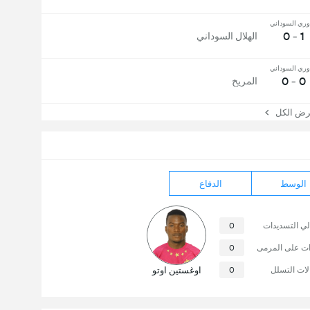
وري السوداني
1 - 0
الهلال السوداني
وري السوداني
0 - 0
المريخ
 الكل
الوسط
الدفاع
لي التسديدات
0
ات على المرمى
0
لات التسلل
0
اوغستين اوتو