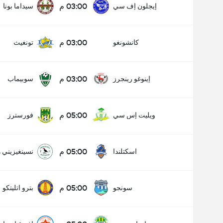
03:00 م
إيجلون إف سي
سيداما بونا
03:00 م
كانشونغو
تونغيث
03:00 م
إينوغو رينجرز
سوبيماب
05:00 م
ويليت إس سي
فورسترز
05:00 م
اسكتلندا
نسينغيزيني 
05:00 م
سونجو
بترو اتليتكو