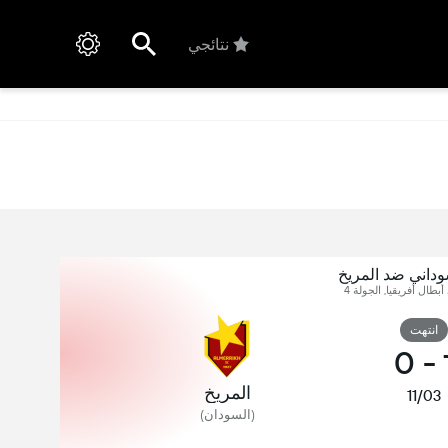
نتائجي
وداني ضد المريخ
أبطال أفريقيا, الجولة 4
انتهت
0
-
المريخ
11/03
(السودان)