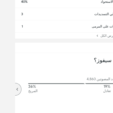
لاستحواذ
40%
ي التسديدات
3
ت على المرمى
1
 الكل
سيفوز؟
لمصوتين 4,860
36%
19%
تعادل
المريخ