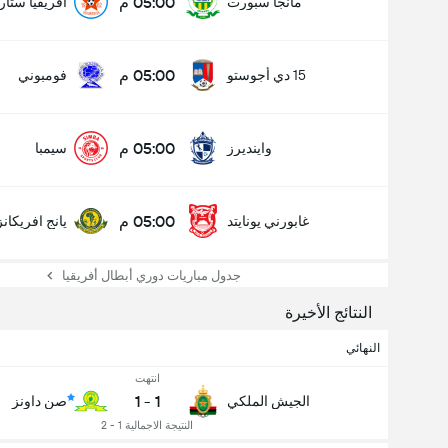
05:00 م
مانجا سبورت
افريقيا ستار
05:00 م
15 دي أجوستو
فومبوني
05:00 م
واينديرز
سيمبا
05:00 م
غابورني يونايتد
يانج افريكانز
عدد الاهداف (2.5)
جدول مباريات دوري أبطال أفريقيا
النتائج الأخيرة
إجمالي عدد المصوتين 627
النهائي
انتهت
1
-
1
الجيش الملكي
صن داونز
النتيجة الاجمالية 1 - 2