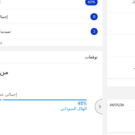
ز
60%
ا
11
إجمال
3
تسديدا
عرض
توقعات
من 
إجمالي عدد ا
45%
58%
24/05/26
أكثر
الهلال السوداني