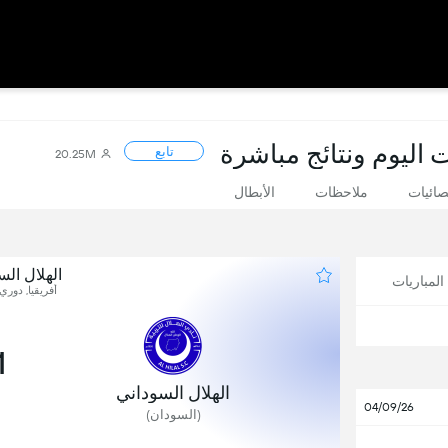
ت اليوم ونتائج مباشرة
تابع
20.25M
صائيات
ملاحظات
الأبطال
الهلال الس
لمباريات
أفريقيا, دوري 
1
الهلال السوداني
04/09/26
(السودان)