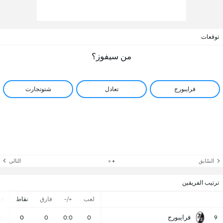
توقعات
من سيفوز؟
فرايبورج
تعادل
شتوتجارت
السّابق
التالي
ترتيب الفريقين
لعب
+/-
فارق
نقاط
ف
فرايبورج
0
0
0
0:0
0
9