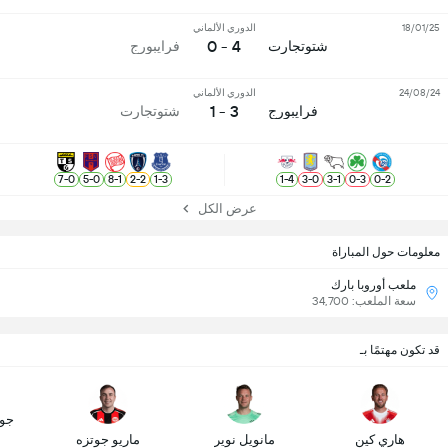
18/01/25
الدوري الألماني
4 - 0
شتوتجارت
فرايبورج
24/08/24
الدوري الألماني
3 - 1
فرايبورج
شتوتجارت
7
-
0
5
-
0
8
-
1
2
-
2
1
-
3
1
-
4
3
-
0
3
-
1
0
-
3
0
-
2
عرض الكل
معلومات حول المباراة
ملعب أوروبا بارك
سعة الملعب: 34,700
قد تكون مهتمًا بـ
جو
هاري كين
مانويل نوير
ماريو جوتزه