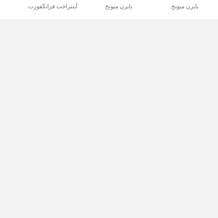
بايرن ميونخ
بايرن ميونخ
آينتراخت فرانكفورت