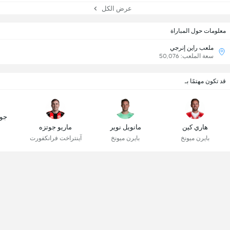
عرض الكل
معلومات حول المباراة
ملعب راين إنرجي
سعة الملعب: 50,076
قد تكون مهتمًا بـ
جو
هاري كين
مانويل نوير
ماريو جوتزه
بايرن ميونخ
بايرن ميونخ
آينتراخت فرانكفورت