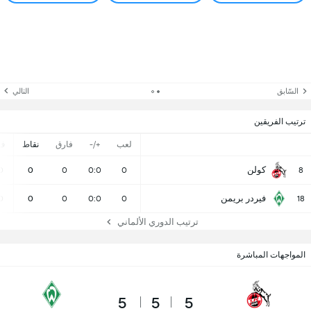
السّابق
التالي
ترتيب الفريقين
لعب
+/-
فارق
نقاط
ف
كولن
0
0
0
0:0
0
8
فيردر بريمن
0
0
0
0:0
0
18
ترتيب الدوري الألماني
المواجهات المباشرة
5
5
5