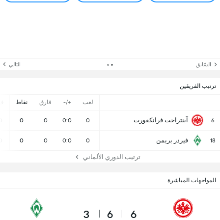
السّابق
التالي
ترتيب الفريقين
لعب
+/-
فارق
نقاط
ف
آينتراخت فرانكفورت
0
0
0
0:0
0
6
فيردر بريمن
0
0
0
0:0
0
18
ترتيب الدوري الألماني
المواجهات المباشرة
3
6
6