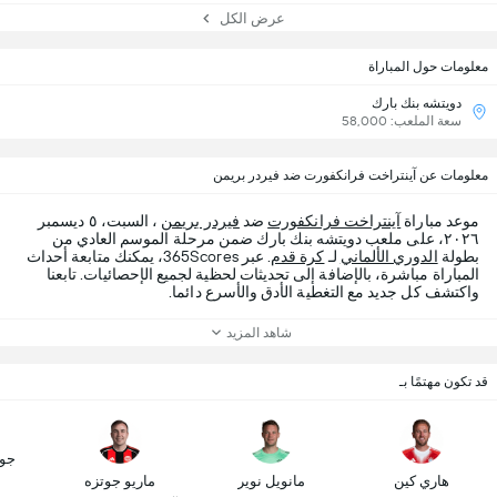
عرض الكل
معلومات حول المباراة
دويتشه بنك بارك
سعة الملعب: 58,000
معلومات عن آينتراخت فرانكفورت ضد فيردر بريمن
موعد مباراة
آينتراخت فرانكفورت
ضد
فيردر بريمن
، السبت، ٥ ديسمبر
٢٠٢٦، على ملعب دويتشه بنك بارك ضمن مرحلة الموسم العادي من
بطولة
الدوري الألماني
لـ
كرة قدم
. عبر 365Scores، يمكنك متابعة أحداث
المباراة مباشرة، بالإضافة إلى تحديثات لحظية لجميع الإحصائيات. تابعنا
واكتشف كل جديد مع التغطية الأدق والأسرع دائما.
شاهد المزيد
قد تكون مهتمًا بـ
جو
هاري كين
مانويل نوير
ماريو جوتزه