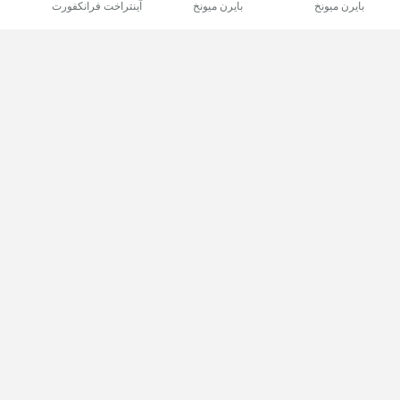
بايرن ميونخ
بايرن ميونخ
آينتراخت فرانكفورت