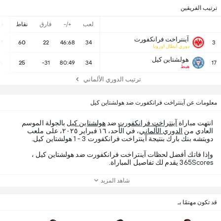
ترتيب الفريقين
لعب
+/-
فارق
نقاط
ف
آينتراخت فرانكفورت
17
60
22
46:68
34
3
دوري أبطال اوروبا
هولشتاين كيل
6
25
-31
80:49
34
17
هبط
ترتيب الدوري الألماني
معلومات عن آينتراخت فرانكفورت ضد هولشتاين كيل
انتهت مباراة
آينتراخت فرانكفورت
ضد
هولشتاين كيل
بالجولة الموسم
العادي من
الدوري الألماني
، في الأحد، ١٦ فبراير ٢٠٢٥، على ملعب
دويتشه بنك بارك بنتيجة آينتراخت فرانكفورت 3 - 1 هولشتاين كيل.
وإذا فاتك أفضل لحظات آينتراخت فرانكفورت ضد هولشتاين كيل ،
365Scores يقدم لك تفاصيل المباراة.
شاهد المزيد
قد تكون مهتمًا بـ