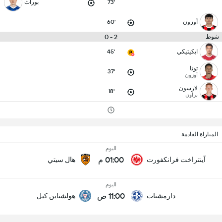
73'
بوراث
أوزون
60'
2 - 0
شوط
ايكيتيكي
45'
توتا
37'
أوزون
لارسون
18'
براون
المباراة القادمة
اليوم
01:00 م
آينتراخت فرانكفورت
هال سيتي
اليوم
11:00 ص
دارمشتات
هولشتاين كيل