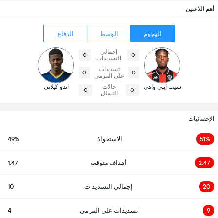
أهم اللاعبين
الهجوم
الوسط
الدفاع
إجمالي
0
0
التسديدات
تسديدات
0
0
على المرمى
سيب إيلي واهي
حالات
اندو كيلاتي
0
0
التسلل
الإحصائيات
51%
الاستحواذ
49%
2.47
أهداف متوقعة
1.47
20
إجمالي التسديدات
10
9
تسديدات على المرمى
4