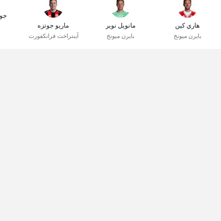
جو
هاري كين
مانويل نوير
ماريو جوتزه
بايرن ميونخ
بايرن ميونخ
آينتراخت فرانكفورت