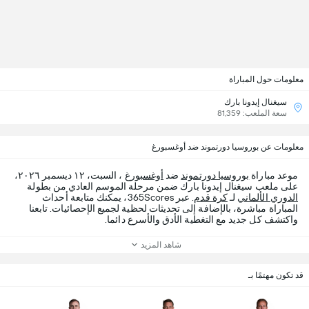
معلومات حول المباراة
سيغنال إيدونا بارك
سعة الملعب: 81,359
معلومات عن بوروسيا دورتموند ضد أوغسبورغ
موعد مباراة
بوروسيا دورتموند
ضد
أوغسبورغ
، السبت، ١٢ ديسمبر ٢٠٢٦،
على ملعب سيغنال إيدونا بارك ضمن مرحلة الموسم العادي من بطولة
الدوري الألماني
لـ
كرة قدم
. عبر 365Scores، يمكنك متابعة أحداث
المباراة مباشرة، بالإضافة إلى تحديثات لحظية لجميع الإحصائيات. تابعنا
واكتشف كل جديد مع التغطية الأدق والأسرع دائما.
شاهد المزيد
قد تكون مهتمًا بـ