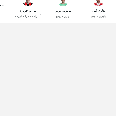
جو
هاري كين
مانويل نوير
ماريو جوتزه
بايرن ميونخ
بايرن ميونخ
آينتراخت فرانكفورت