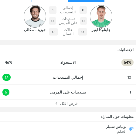
إجمالي
1
0
التسديدات
تسديدات
0
0
على المرمى
جاينلوكا ايتير
حالات
جوزيف سكالي
0
0
التسلل
الإحصائيات
54%
الاستحواذ
46%
10
إجمالي التسديدات
17
1
تسديدات على المرمى
6
عرض الكل
معلومات حول المباراة
توبياس ستيلر
الحكم