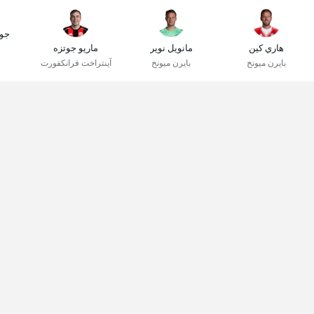
جو
هاري كين
مانويل نوير
ماريو جوتزه
بايرن ميونخ
بايرن ميونخ
آينتراخت فرانكفورت