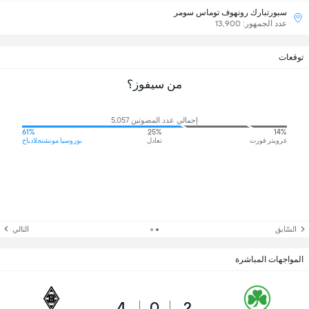
سبورتبارك رونهوف توماس سومر
عدد الجمهور: 13,900
توقعات
من سيفوز؟
إجمالي عدد المصوتين 5,057
61%
25%
14%
غرويتر فورت
تعادل
بوروسيا مونشنجلادباخ
السّابق
التالي
المواجهات المباشرة
4
0
2