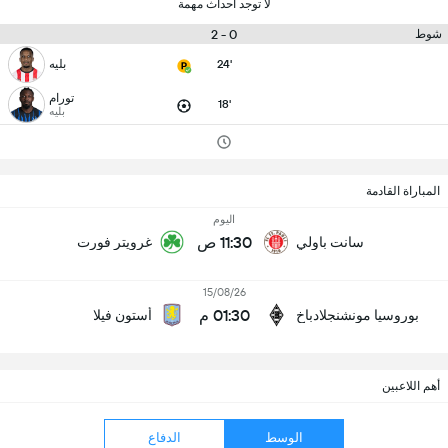
لا توجد أحداث مهمة
0 - 2
شوط
24'
بليه
تورام
18'
بليه
المباراة القادمة
اليوم
11:30 ص
سانت باولي
غرويتر فورت
15/08/26
01:30 م
بوروسيا مونشنجلادباخ
أستون فيلا
أهم اللاعبين
الوسط
الدفاع