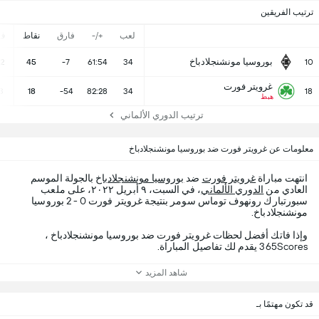
ترتيب الفريقين
لعب
+/-
فارق
نقاط
ف
بوروسيا مونشنجلادباخ
12
45
-7
61:54
34
10
غرويتر فورت
3
18
-54
82:28
34
18
هبط
ترتيب الدوري الألماني
معلومات عن غرويتر فورت ضد بوروسيا مونشنجلادباخ
انتهت مباراة
غرويتر فورت
ضد
بوروسيا مونشنجلادباخ
بالجولة الموسم
العادي من
الدوري الألماني
، في السبت، ٩ أبريل ٢٠٢٢، على ملعب
سبورتبارك رونهوف توماس سومر بنتيجة غرويتر فورت 0 - 2 بوروسيا
مونشنجلادباخ.
وإذا فاتك أفضل لحظات غرويتر فورت ضد بوروسيا مونشنجلادباخ ،
365Scores يقدم لك تفاصيل المباراة.
شاهد المزيد
قد تكون مهتمًا بـ