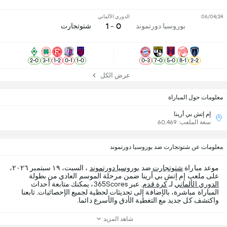
06/04/24
الدوري الألماني
0 - 1
بوروسيا دورتموند
شتوتجارت
2
-
0
3
-
1
1
-
2
0
-
1
1
-
0
0
-
3
7
-
0
5
-
0
8
-
1
2
-
2
عرض الكل
معلومات حول المباراة
إم إتش بي أرينا
سعة الملعب: 60,469
معلومات عن شتوتجارت ضد بوروسيا دورتموند
موعد مباراة
شتوتجارت
ضد
بوروسيا دورتموند
، السبت، ١٩ سبتمبر ٢٠٢٦،
على ملعب إم إتش بي أرينا ضمن مرحلة الموسم العادي من بطولة
الدوري الألماني
لـ
كرة قدم
. عبر 365Scores، يمكنك متابعة أحداث
المباراة مباشرة، بالإضافة إلى تحديثات لحظية لجميع الإحصائيات. تابعنا
واكتشف كل جديد مع التغطية الأدق والأسرع دائما.
شاهد المزيد