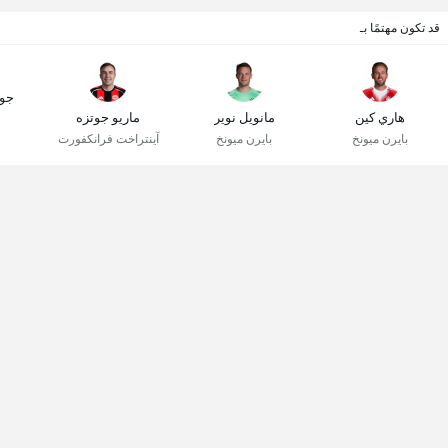
قد تكون مهتمًا بـ
جو
هاري كين
مانويل نوير
ماريو جوتزه
بايرن ميونخ
بايرن ميونخ
آينتراخت فرانكفورت