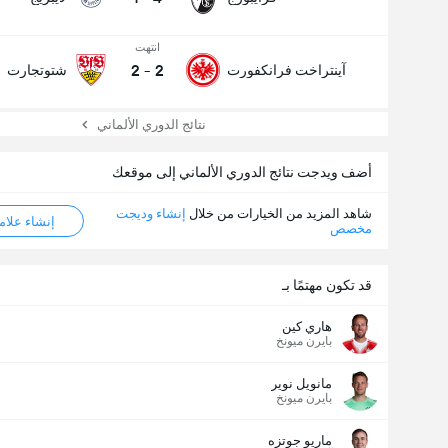
انتهت
2
-
2
آينتراخت فرانكفورت
شتوتجارت
نتائج الدوري الألماني
أضف ويدجت نتائج الدوري الألماني إلى موقعك
شاهد المزيد من الخيارات من خلال
إنشاء وديجت
إنشاء علامة ML
مخصص
قد تكون مهتمًا بـ
هاري كين
بايرن ميونخ
مانويل نوير
بايرن ميونخ
ماريو جوتزه