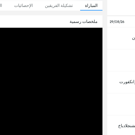
المباراة
تشكيلة الفريقين
الإحصائيات
ال
ملخصات رسمية
29/08/26
ن
انكفورت
شنجلادباخ