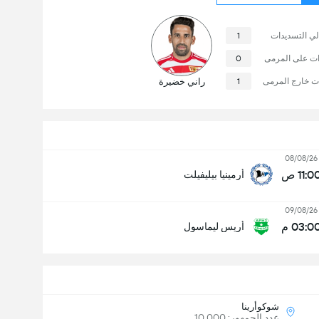
لي التسديدات
1
ات على المرمى
0
ت خارج المرمى
1
راني خضيرة
08/08/26
11:0 ص
أرمينيا بيليفيلت
09/08/26
03:0 م
أريس ليماسول
شوكوأرينا
عدد الجمهور: 10,000