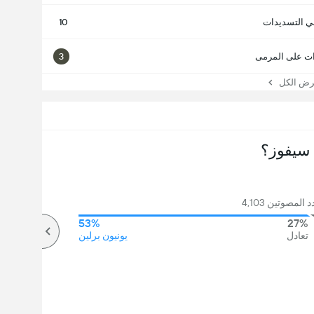
ي التسديدات
10
ت على المرمى
3
 الكل
سيفوز؟
المصوتين 4,103
53%
27%
تعادل
يونيون برلين