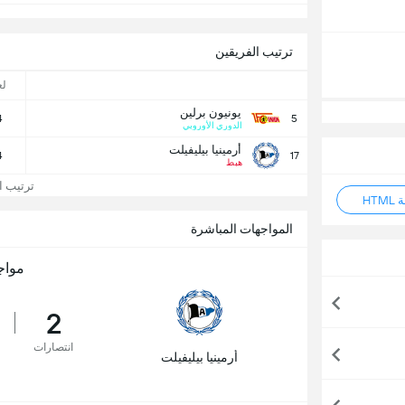
ترتيب الفريقين
ل
يونيون برلين
4
5
الدوري الأوروبي
أرمينيا بيليفيلت
4
17
هبط
ترتيب الد
HT
المواجهات المباشرة
مواج
2
انتصارات
أرمينيا بيليفيلت