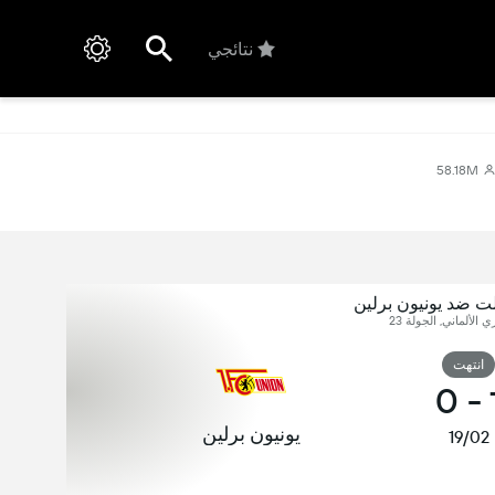
نتائجي
58.18M
يلت ضد يونيون برلين
ري الألماني, الجولة 23
انتهت
0
-
يونيون برلين
19/02