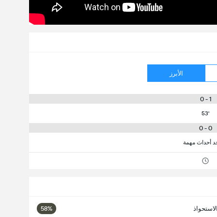
الأبرز
1 - 0
53'
0 - 0
جد أحداث مهمة
لاستحواذ
58%