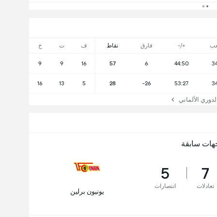
عب
+/-
فارق
نقاط
ف
ت
خ
9
9
16
57
6
44:50
3
16
13
5
28
-26
53:27
3
وري الألماني
هات سابقة
5
7
تعادلات
انتصارات
يونيون برلين