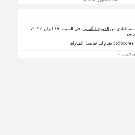
وسم العادي من
الدوري الألماني
، في السبت، ١٩ فبراير ٢٠٢٢،
.
د المزيد