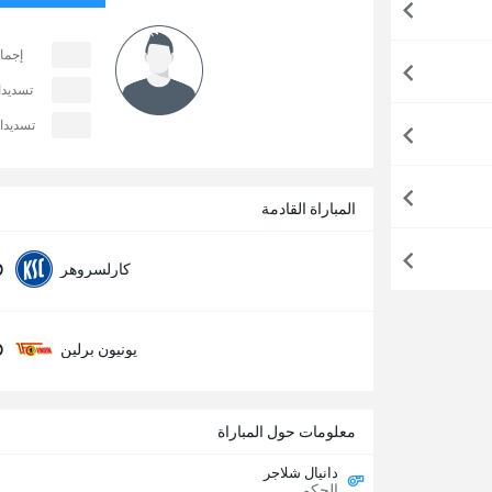
إجما
تسديد
تسديدا
المباراة القادمة
0
كارلسروهر
0
يونيون برلين
معلومات حول المباراة
دانيال شلاجر
الحكم