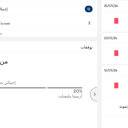
25/05/26
12
إجمال
2
تسديدا
عرض
21/05/26
توقعات
من 
16/05/26
إجمالي عدد 
20%
84%
أكثر
أرمينيا بيليفيلت
تموند