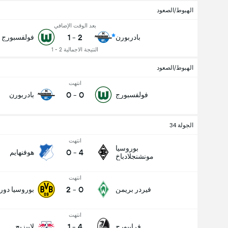
الهبوط/الصعود
بعد الوقت الإضافي
1
-
2
بادربورن
فولفسبورج
النتيجة الاجمالية 2 - 1
الهبوط/الصعود
انتهت
0
-
0
فولفسبورج
بادربورن
عدد الاهداف (2.5)
الجولة 34
انتهت
بوروسيا
0
-
4
هوفنهايم
مونشنجلادباخ
انتهت
2
-
0
فيردر بريمن
بوروسيا دور
انتهت
1
-
4
فرايبورج
لايبزيج