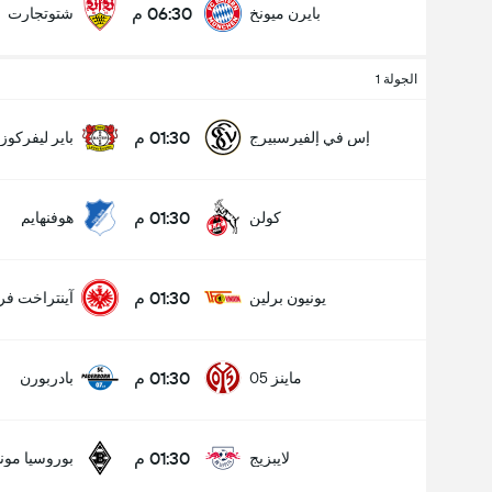
06:30 م
بايرن ميونخ
شتوتجارت
الجولة 1
01:30 م
إس في إلفيرسبيرج
باير ليفركوز
01:30 م
كولن
هوفنهايم
01:30 م
يونيون برلين
آينتراخت فر
01:30 م
ماينز 05
بادربورن
01:30 م
لايبزيج
بوروسيا مون