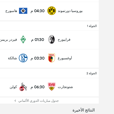
04:30 م
بوروسيا دورتموند
هامبورج
الجولة 1
01:30 م
فرايبورج
فيردر بريمن
03:30 م
أوغسبورغ
شالكة
الجولة 2
06:30 م
شتوتجارت
كولن
جدول مباريات الدوري الألماني
النتائج الأخيرة