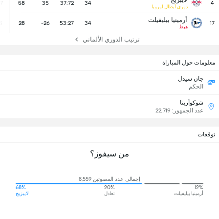
17
58
35
37:72
34
4
دوري أبطال اوروبا
أرمينيا بيليفيلت
5
28
-26
53:27
34
17
هبط
ترتيب الدوري الألماني
معلومات حول المباراة
جان سيدل
الحكم
شوكوأرينا
عدد الجمهور: 22,719
توقعات
من سيفوز؟
إجمالي عدد المصوتين 8,559
68%
20%
12%
أرمينيا بيليفيلت
تعادل
لايبزيج