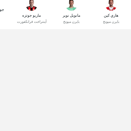
جو
هاري كين
مانويل نوير
ماريو جوتزه
بايرن ميونخ
بايرن ميونخ
آينتراخت فرانكفورت