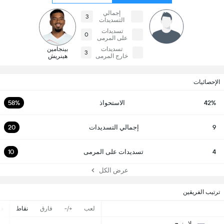
إجمالي
3
التسديدات
تسديدات
0
على المرمى
تسديدات
بينجامين
3
خارج المرمى
هينريش
الإحصائيات
42%
الاستحواذ
58%
9
إجمالي التسديدات
20
4
تسديدات على المرمى
10
عرض الكل
ترتيب الفريقين
لعب
+/-
فارق
نقاط
ف
لايبزيج