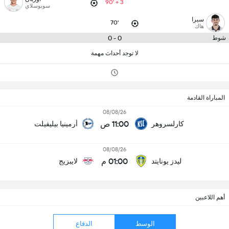
90' + 3
سوبوسلاي
سيرا
70'
هاك
0 - 0
شوط
لا توجد أحداث مهمة
المباراة القادمة
08/08/26
11:00 ص
كارلسروهر
أرمينيا بيليفيلت
08/08/26
01:00 م
ليدز يونايتد
لايبزيج
أهم اللاعبين
الوسط
الدفاع