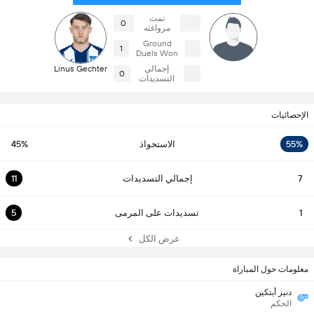
تمت
0
مرواغته
Ground
1
Duels Won
إجمالي
Linus Gechter
0
التسديدات
الإحصائيات
55%
الاستحواذ
45%
7
إجمالي التسديدات
11
1
تسديدات على المرمى
5
عرض الكل
معلومات حول المباراة
دنيز أيتكين
الحكم