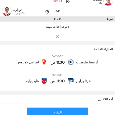
90' + 1
هاك
توزارت
54'
بلاتانهاردت
0 - 0
شوط
لا توجد أحداث مهمة
المباراة القادمة
16/08/26
11:30 ص
أرمينيا بيليفيلت
إنيرغي كوتبوس
15/08/26
11:00 ص
هرتا برلين
هايدينهايم
أهم اللاعبين
الدفاع