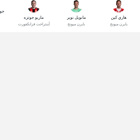
جو
هاري كين
مانويل نوير
ماريو جوتزه
بايرن ميونخ
بايرن ميونخ
آينتراخت فرانكفورت