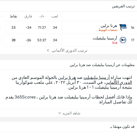
ترتيب الفريقين
لعب
+/-
فارق
نقاط
ف
هرتا برلين
9
33
-34
71:37
34
16
تصفيات الهبوط
أرمينيا بيليفيلت
5
28
-26
53:27
34
17
هبط
ترتيب الدوري الألماني
معلومات عن أرمينيا بيليفيلت ضد هرتا برلين
انتهت مباراة
أرمينيا بيليفيلت
ضد
هرتا برلين
بالجولة الموسم العادي من
الدوري الألماني
، في السبت، ٣٠ أبريل ٢٠٢٢، على ملعب شوكوأرينا
بنتيجة أرمينيا بيليفيلت 1 - 1 هرتا برلين.
وإذا فاتك أفضل لحظات أرمينيا بيليفيلت ضد هرتا برلين ، 365Scores يقدم
لك تفاصيل المباراة.
شاهد المزيد
قد تكون مهتمًا بـ