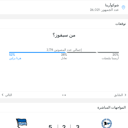
شوكوأرينا
عدد الجمهور: 26,021
توقعات
من سيفوز؟
إجمالي عدد المصوتين 3,774
52%
28%
20%
أرمينيا بيليفيلت
تعادل
هرتا برلين
السّابق
التالي
المواجهات المباشرة
5
2
3