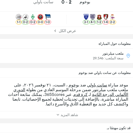
2 - 0
بوخوم
سانت باولي
1
-
1
0
-
2
0
-
2
0
-
0
1
-
0
3
-
1
4
-
1
1
-
2
1
-
4
2
-
2
عرض الكل
معلومات حول المباراة
ملعب ميلرنتور
سعة الملعب: 29,546
معلومات عن سانت باولي ضد بوخوم
موعد مباراة
سانت باولي
ضد
بوخوم
، السبت، ٢١ نوفمبر ٢٠٢٦، على
ملعب ملعب ميلرنتور ضمن مرحلة الموسم العادي من بطولة
الدوري
الألماني الدرجة الثانية
لـ
كرة قدم
. عبر 365Scores، يمكنك متابعة أحداث
المباراة مباشرة، بالإضافة إلى تحديثات لحظية لجميع الإحصائيات. تابعنا
واكتشف كل جديد مع التغطية الأدق والأسرع دائما.
شاهد المزيد
قد تكون مهتمًا بـ