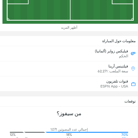
أظهر المزيد
معلومات حول المباراة
فيليكس زواير (ألمانيا)
الحكم
فيلتينس أرينا
سعة الملعب: 62,271
قنوات تلفزيون
ESPN App - USA
توقعات
من سيفوز؟
إجمالي عدد المصوتين 1,071
12%
18%
70%