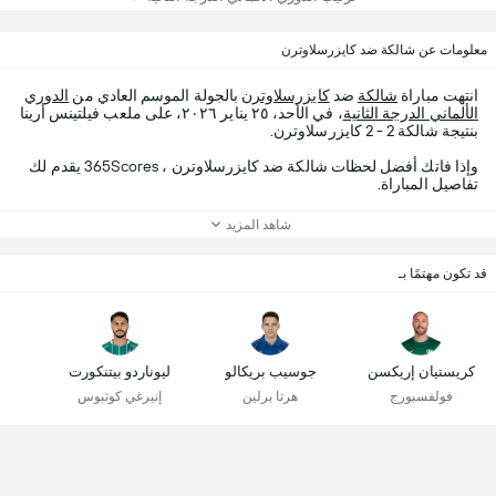
معلومات عن شالكة ضد كايزرسلاوترن
انتهت مباراة
شالكة
ضد
كايزرسلاوترن
بالجولة الموسم العادي من
الدوري
الألماني الدرجة الثانية
، في الأحد، ٢٥ يناير ٢٠٢٦، على ملعب فيلتينس أرينا
بنتيجة شالكة 2 - 2 كايزرسلاوترن.
وإذا فاتك أفضل لحظات شالكة ضد كايزرسلاوترن ، 365Scores يقدم لك
تفاصيل المباراة.
شاهد المزيد
قد تكون مهتمًا بـ
كريستيان إريكسن
جوسيب بريكالو
ليوناردو بيتنكورت
فولفسبورج
هرتا برلين
إنيرغي كوتبوس