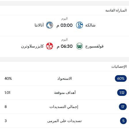
المباراة القادمة
اليوم
03:00 م
شالكة
أتالانتا
اليوم
06:30 م
فولفسبورج
كايزرسلاوترن
الإحصائيات
60%
الاستحواذ
40%
1.12
أهداف متوقعة
1.01
17
إجمالي التسديدات
8
5
تسديدات على المرمى
3