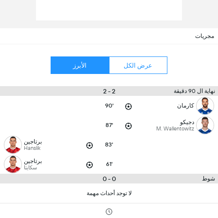
مجريات
عرض الكل
الأبرز
2 - 2
نهاية ال 90 دقيقة
كارمان
90'
دجيكو
87'
M. Wallentowitz
برتاجين
83'
Hanslik
برتاجين
61'
سكايتا
0 - 0
شوط
لا توجد أحداث مهمة