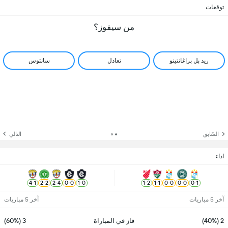
توقعات
من سيفوز؟
ريد بل براغانتينو
تعادل
سانتوس
السّابق
التالي
اداء
4
-
1
2
-
2
2
-
4
0
-
0
1
-
0
1
-
2
1
-
1
0
-
0
0
-
0
0
-
1
آخر 5 مباريات
آخر 5 مباريات
2 (40%)
فاز في المباراة
3 (60%)