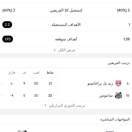
2 (40%)
كتسجيل كلا الفريقين
3 (60%)
1
الأهداف المستقبلة
2.2
1.28
أهداف متوقعة
1.93
عرض الكل
ترتيب الفريقين
نقاط
لعب
ف
فارق
-
ريد بل براغانتينو
26
6
9
20
31
6
سانتوس
29
-4
5
20
22
16
ترتيب الدوري البرازيلي
المواجهات المباشرة