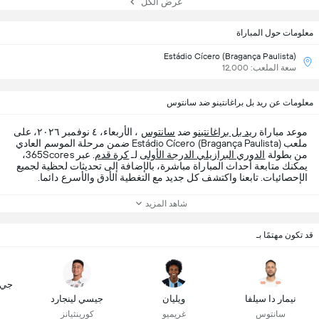
عرض الكل
معلومات حول المباراة
Estádio Cícero (Bragança Paulista)
سعة الملعب: 12,000
معلومات عن ريد بل براغانتينو ضد سانتوس
موعد مباراة
ريد بل براغانتينو
ضد
سانتوس
، الأربعاء، ٤ نوفمبر ٢٠٢٦، على
ملعب Estádio Cícero (Bragança Paulista) ضمن مرحلة الموسم العادي
من بطولة
الدوري البرازيلي الدرجة الأولى
لـ
كرة قدم
. عبر 365Scores،
يمكنك متابعة أحداث المباراة مباشرة، بالإضافة إلى تحديثات لحظية لجميع
الإحصائيات. تابعنا واكتشف كل جديد مع التغطية الأدق والأسرع دائما.
شاهد المزيد
قد تكون مهتمًا بـ
جي. 
نيمار دا سيلفا
ويليان
جيسي لينجارد
سانتوس
غريميو
كورينثيانز