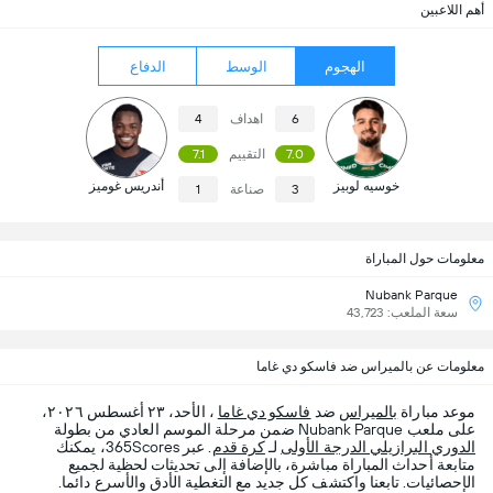
أهم اللاعبين
الهجوم
الوسط
الدفاع
6
اهداف
4
7.0
التقييم
7.1
خوسيه لوبيز
أندريس غوميز
3
صناعة
1
معلومات حول المباراة
Nubank Parque
سعة الملعب: 43,723
معلومات عن بالميراس ضد فاسكو دي غاما
موعد مباراة
بالميراس
ضد
فاسكو دي غاما
، الأحد، ٢٣ أغسطس ٢٠٢٦،
على ملعب Nubank Parque ضمن مرحلة الموسم العادي من بطولة
الدوري البرازيلي الدرجة الأولى
لـ
كرة قدم
. عبر 365Scores، يمكنك
متابعة أحداث المباراة مباشرة، بالإضافة إلى تحديثات لحظية لجميع
الإحصائيات. تابعنا واكتشف كل جديد مع التغطية الأدق والأسرع دائما.