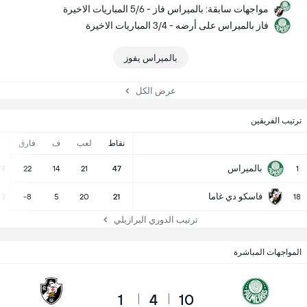
مواجهات سابقة: بالميراس فاز - 5/6 المباريات الاخيرة
فاز بالميراس على أرضه - 3/4 المباريات الاخيرة
بالميراس يفوز
عرض الكل
ترتيب الفريقين
نقاط
لعب
ف
فارق
-
بالميراس
38
22
14
21
47
1
فاسكو دي غاما
23
-8
5
20
21
18
ترتيب الدوري البرازيلي
المواجهات المباشرة
1
4
10