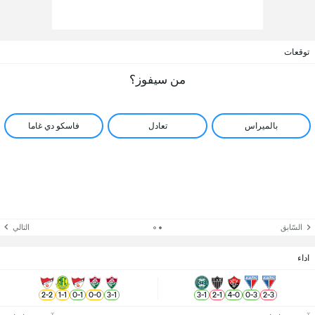
توقعات
من سيفوز؟
بالميراس
تعادل
فاسكو دي غاما
السّابق
التالي
اداء
2
-
2
1
-
1
0
-
1
0
-
0
3
-
1
3
-
1
2
-
1
4
-
0
0
-
3
2
-
3