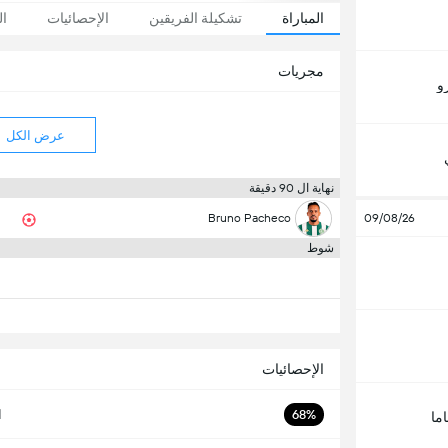
المباراة
تشكيلة الفريقين
الإحصائيات
ال
مجريات
رو
عرض الكل
نهاية ال 90 دقيقة
Bruno Pacheco
09/08/26
شوط
الإحصائيات
68%
ا
ما