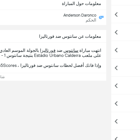
معلومات حول المباراة
Anderson Daronco
الحكم
معلومات عن سانتوس ضد فورتاليزا
انتهت مباراة
سانتوس
ضد
فورتاليزا
بالجولة الموسم العاد
على ملعب Estádio Urbano Caldeira بنتيجة سانتوس 1 - 1 فورتاليزا.
وإذا فاتك أفضل لحظات سانتوس ضد فورتاليزا ، 365Scores يقدم لك تفاصيل المباراة.
شاه