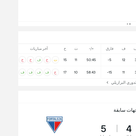
ب
ف
فارق
+/-
ت
خ
آخر مباريات
12
-5
50:45
11
15
ت
خ
ف
خ
خ
11
-15
58:43
10
17
خ
ف
ف
ف
ف
وري البرازيلي
هات سابقة
5
4