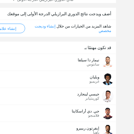
أضف ويدجت نتائج الدوري البرازيلي الدرجة الأولى إلى موقعك
شاهد المزيد من الخيارات من خلال
إنشاء وديجت
إنشاء علامة ML
مخصص
قد تكون مهتمًا بـ
نيمار دا سيلفا
سانتوس
ويليان
غريميو
جيسي لينجارد
كورينثيانز
جي. دي أراسكايتا
فلامنجو
إيفرتون ريبيرو
باهيا