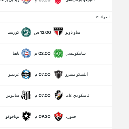
الجولة 23
12:00 ص
ساو باولو
كوريتيبا
02:00 م
شابيكوينسي
باهيا
07:00 م
أتليتيكو مينيرو
غريميو
عدد الاهداف (2.5)
07:00 م
فاسكو دي غاما
سانتوس
إجمالي عدد المصوتين 592
09:30 م
فيتوريا
بوتافوغو