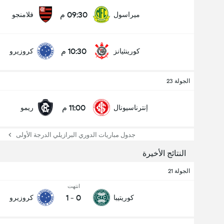
09:30 م
ميراسول
فلامنجو
10:30 م
كورينثيانز
كروزيرو
الجولة 23
11:00 م
إنترناسيونال
ريمو
جدول مباريات الدوري البرازيلي الدرجة الأولى
النتائج الأخيرة
الجولة 21
انتهت
1
-
0
كوريتيبا
كروزيرو