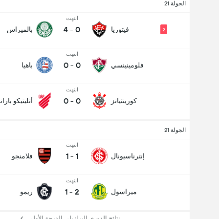
الجولة 21
انتهت
4
-
0
فيتوريا
بالميراس
2
انتهت
0
-
0
فلومينينسي
باهيا
انتهت
0
-
0
كورينثيانز
أتليتيكو بارا
الجولة 21
انتهت
1
-
1
إنترناسيونال
فلامنجو
انتهت
1
-
2
ميراسول
ريمو
نتائج الدوري البرازيلي الدرجة الأولى