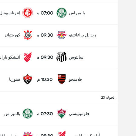
07:00 م
بالميراس
إنترناسيونال
09:30 م
ريد بل براغانتينو
كورينثيانز
09:30 م
سانتوس
أتليتيكو بارا
10:30 م
فلامنجو
فيتوريا
الجولة 23
07:30 م
فلومينينسي
بالميراس
09:30 م
أتليتيكو باراناينسي
ريد بل براغان