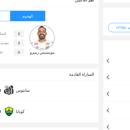
أهم اللاعبين
الهجوم
HT
2
إجما
2
تسديد
مويسيس ريبيرو
0
حا
المباراة القادمة
0
سانتوس
0
كويابا