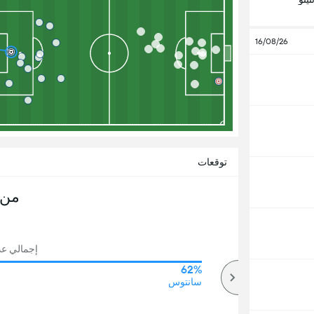
16/08/26
توقعات
من 
إجمالي عدد 
62%
65%
أكثر
سانتوس