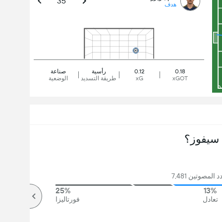
35'
هدف
0.18
0.12
رأسية
صناعة
xGOT
xG
طريقة التسديد
الوضعية
سيفوز؟
المصوتين 7,481
25%
13%
تعادل
فورتاليزا