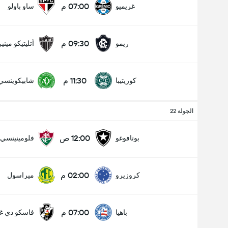
07:00 م
غريميو
ساو باولو
09:30 م
ريمو
أتليتيكو ميني
11:30 م
كوريتيبا
شابيكوينسي
الجولة 22
12:00 ص
بوتافوغو
فلومينينسي
02:00 م
كروزيرو
ميراسول
07:00 م
باهيا
فاسكو دي غا