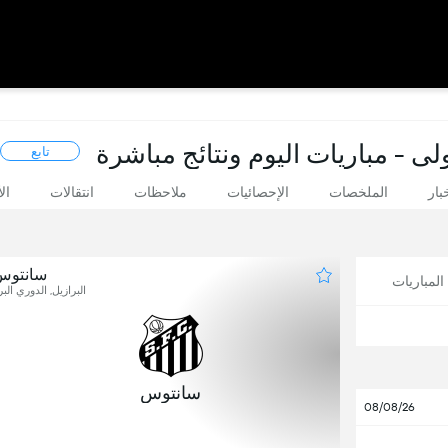
ولى - مباريات اليوم ونتائج مباشرة
تابع
بار
الملخصات
الإحصائيات
ملاحظات
انتقالات
ال
سانتوس 
لمباريات
البرازيل, الدوري البر
1
سانتوس
08/08/26