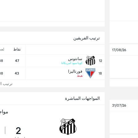
ترتيب الفريقين
نقاط
لع
17/08/26
سانتوس
38
47
12
كوبا سود أمريكانا
فورتاليزا
38
43
18
هبط
ترتيب الد
المواجهات المباشرة
31/07/26
مواج
2