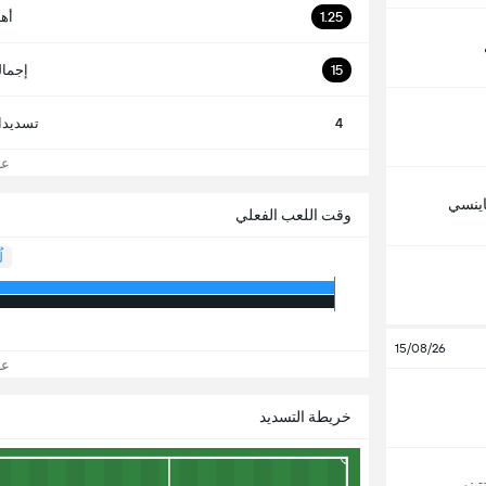
1.25
أه
15
إجمال
4
تسديدا
عرض
ناينسي
وقت اللعب الفعلي
ل
15/08/26
عرض
خريطة التسديد
تينو