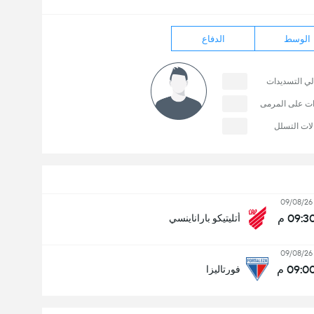
الوسط
الدفاع
لي التسديدات
ات على المرمى
لات التسلل
09/08/26
09:3 م
أتليتيكو باراناينسي
09/08/26
09:0 م
فورتاليزا