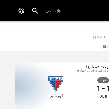
نتائجي
52.44M
أبطال
ضد فورتاليزا
ازيلي الدرجة الأولى, الجولة 31
انتهت
1
-
فورتاليزا
01/11