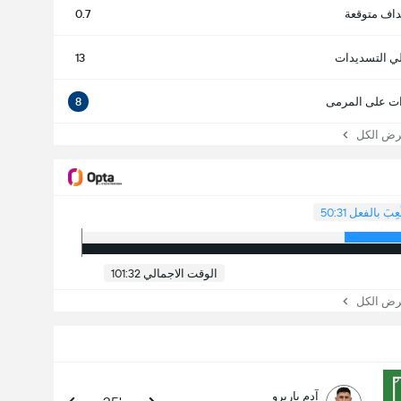
داف متوقعة
0.7
ي التسديدات
13
ت على المرمى
8
 الكل
ُعِبَ بالفعل 50:31
الوقت الاجمالي 101:32
 الكل
آدم باريرو