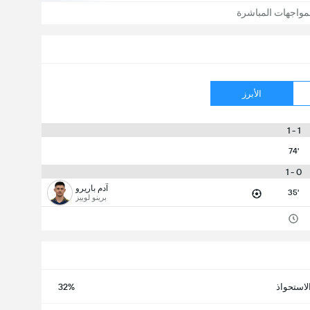
مواجهات المباشرة
الأبرز
1 - 1
74'
0 - 1
آدم باريرو
35'
برينو لوبيز
لاستحواذ
32%