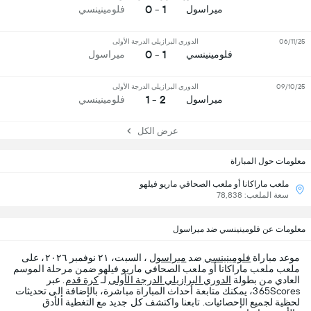
1 - 0
ميراسول
فلومينينسي
06/11/25
الدوري البرازيلي الدرجة الأولى
1 - 0
فلومينينسي
ميراسول
09/10/25
الدوري البرازيلي الدرجة الأولى
2 - 1
ميراسول
فلومينينسي
عرض الكل
معلومات حول المباراة
ملعب ماراكانا أو ملعب الصحافي ماريو فيلهو
سعة الملعب: 78,838
معلومات عن فلومينينسي ضد ميراسول
موعد مباراة
فلومينينسي
ضد
ميراسول
، السبت، ٢١ نوفمبر ٢٠٢٦، على
ملعب ملعب ماراكانا أو ملعب الصحافي ماريو فيلهو ضمن مرحلة الموسم
العادي من بطولة
الدوري البرازيلي الدرجة الأولى
لـ
كرة قدم
. عبر
365Scores، يمكنك متابعة أحداث المباراة مباشرة، بالإضافة إلى تحديثات
لحظية لجميع الإحصائيات. تابعنا واكتشف كل جديد مع التغطية الأدق