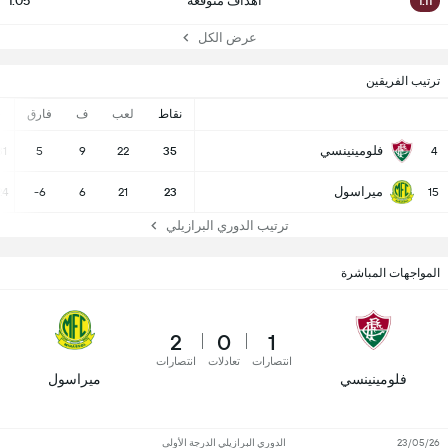
1.11
أهداف متوقعة
1.05
عرض الكل
ترتيب الفريقين
نقاط
لعب
ف
فارق
-
فلومينينسي
31
5
9
22
35
4
ميراسول
24
-6
6
21
23
15
ترتيب الدوري البرازيلي
المواجهات المباشرة
2
0
1
انتصارات
تعادلات
انتصارات
فلومينينسي
ميراسول
23/05/26
الدوري البرازيلي الدرجة الأولى