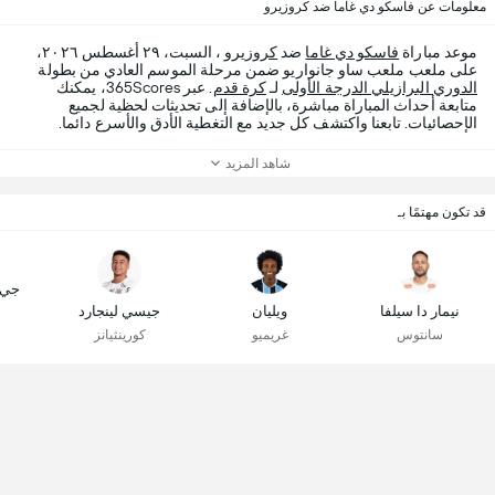
معلومات عن فاسكو دي غاما ضد كروزيرو
موعد مباراة
فاسكو دي غاما
ضد
كروزيرو
، السبت، ٢٩ أغسطس ٢٠٢٦،
على ملعب ملعب ساو جانواريو ضمن مرحلة الموسم العادي من بطولة
الدوري البرازيلي الدرجة الأولى
لـ
كرة قدم
. عبر 365Scores، يمكنك
متابعة أحداث المباراة مباشرة، بالإضافة إلى تحديثات لحظية لجميع
الإحصائيات. تابعنا واكتشف كل جديد مع التغطية الأدق والأسرع دائما.
شاهد المزيد
قد تكون مهتمًا بـ
جي. 
نيمار دا سيلفا
ويليان
جيسي لينجارد
سانتوس
غريميو
كورينثيانز