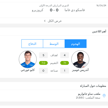
16/06/24
الدوري البرازيلي الدرجة الأولى
0 - 0
فاسكو دي غاما
كروزيرو
عرض الكل
أهم اللاعبين
الهجوم
الوسط
الدفاع
4
اهداف
5
7.1
التقييم
7.0
أندريس غوميز
كايو خورخي
1
صناعة
0
معلومات حول المباراة
ملعب ساو جانواريو
سعة الملعب: 21,880