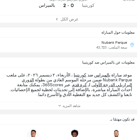
0 - 2
كوريتيبا
بالميراس
عرض الكل
معلومات حول المباراة
Nubank Parque
سعة الملعب: 43,723
معلومات عن بالميراس ضد كوريتيبا
موعد مباراة
بالميراس
ضد
كوريتيبا
، الأربعاء، ٢ ديسمبر ٢٠٢٦، على ملعب
Nubank Parque ضمن مرحلة الموسم العادي من بطولة
الدوري
البرازيلي الدرجة الأولى
لـ
كرة قدم
. عبر 365Scores، يمكنك متابعة
أحداث المباراة مباشرة، بالإضافة إلى تحديثات لحظية لجميع الإحصائيات.
تابعنا واكتشف كل جديد مع التغطية الأدق والأسرع دائما.
شاهد المزيد
قد تكون مهتمًا بـ