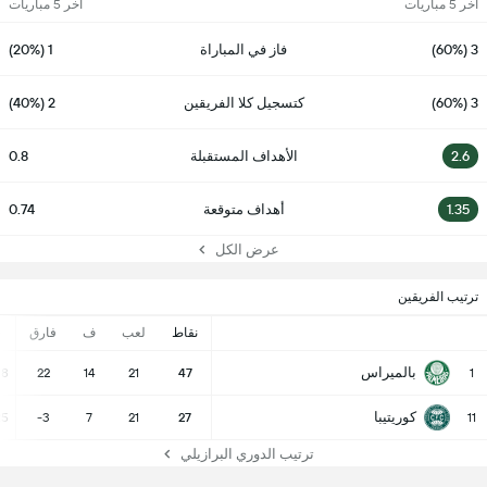
آخر 5 مباريات
آخر 5 مباريات
3 (60%)
فاز في المباراة
1 (20%)
3 (60%)
كتسجيل كلا الفريقين
2 (40%)
2.6
الأهداف المستقبلة
0.8
1.35
أهداف متوقعة
0.74
عرض الكل
ترتيب الفريقين
نقاط
لعب
ف
فارق
-
بالميراس
38
22
14
21
47
1
كوريتيبا
25
-3
7
21
27
11
ترتيب الدوري البرازيلي