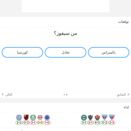
توقعات
من سيفوز؟
بالميراس
تعادل
كوريتيبا
السّابق
التالي
اداء
2
-
3
0
-
3
3
-
1
0
-
0
1
-
0
3
-
1
2
-
1
4
-
0
0
-
3
2
-
3