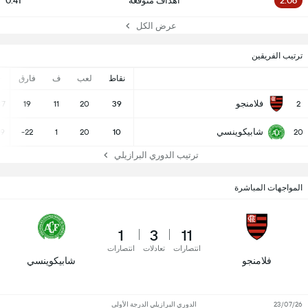
2.06
أهداف متوقعة
0.41
عرض الكل
ترتيب الفريقين
نقاط
لعب
ف
فارق
-
فلامنجو
37
19
11
20
39
2
شابيكوينسي
19
-22
1
20
10
20
ترتيب الدوري البرازيلي
المواجهات المباشرة
1
3
11
انتصارات
تعادلات
انتصارات
فلامنجو
شابيكوينسي
23/07/26
الدوري البرازيلي الدرجة الأولى