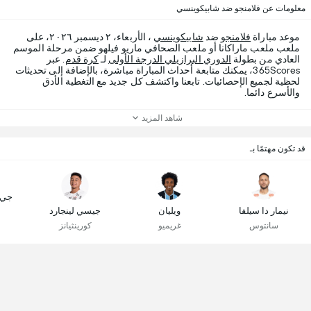
معلومات عن فلامنجو ضد شابيكوينسي
موعد مباراة
فلامنجو
ضد
شابيكوينسي
، الأربعاء، ٢ ديسمبر ٢٠٢٦، على
ملعب ملعب ماراكانا أو ملعب الصحافي ماريو فيلهو ضمن مرحلة الموسم
العادي من بطولة
الدوري البرازيلي الدرجة الأولى
لـ
كرة قدم
. عبر
365Scores، يمكنك متابعة أحداث المباراة مباشرة، بالإضافة إلى تحديثات
لحظية لجميع الإحصائيات. تابعنا واكتشف كل جديد مع التغطية الأدق
والأسرع دائما.
شاهد المزيد
قد تكون مهتمًا بـ
جي. 
نيمار دا سيلفا
ويليان
جيسي لينجارد
سانتوس
غريميو
كورينثيانز