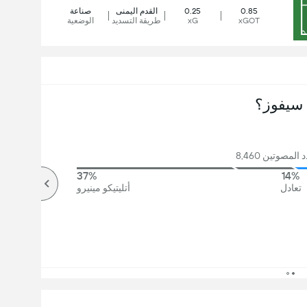
0.85
0.25
القدم اليمنى
صناعة
xGOT
xG
طريقة التسديد
الوضعية
سيفوز؟
لمصوتين 8,460
37%
14%
تعادل
أتليتيكو مينيرو