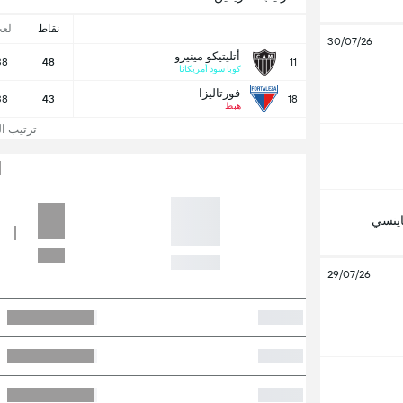
نقاط
لع
30/07/26
أتليتيكو مينيرو
38
48
11
كوبا سود أمريكانا
فورتاليزا
38
43
18
هبط
ترتيب الد
ناينسي
29/07/26