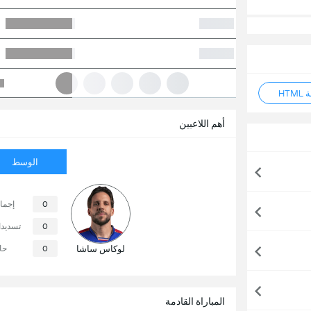
HT
أهم اللاعبين
الوسط
0
إجما
0
تسديد
لوكاس ساشا
0
حا
المباراة القادمة