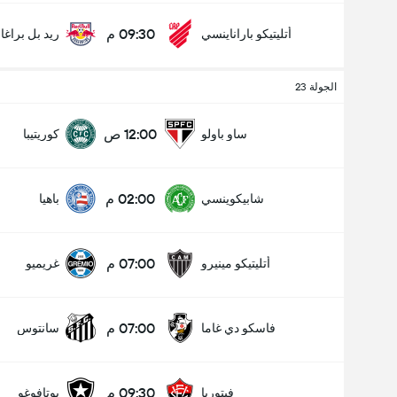
09:30 م
أتليتيكو باراناينسي
ريد بل براغان
الجولة 23
12:00 ص
ساو باولو
كوريتيبا
02:00 م
شابيكوينسي
باهيا
07:00 م
أتليتيكو مينيرو
غريميو
07:00 م
فاسكو دي غاما
سانتوس
09:30 م
فيتوريا
بوتافوغو