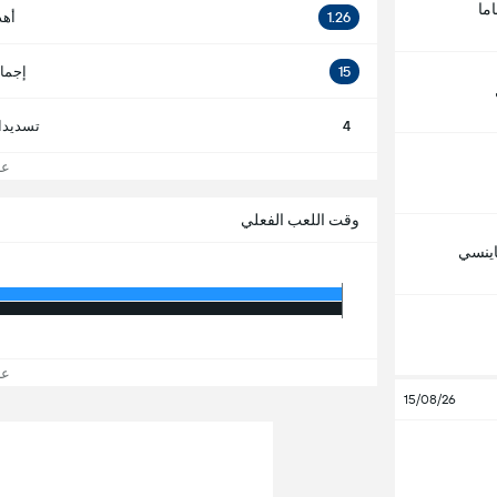
ما
1.26
أهد
15
إجما
4
تسديدا
عرض
وقت اللعب الفعلي
ناينسي
عرض
15/08/26