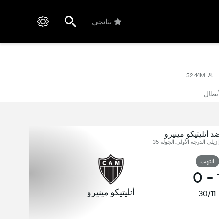
نتائجي
52.44M
أبطال
د أتليتيكو مينيرو
زيلي الدرجة الأولى, الجولة 35
انتهت
0
-
أتليتيكو مينيرو
30/11