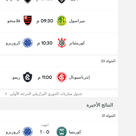
09:30 م
ميراسول
فلامنجو
10:30 م
كورينثيانز
كروزيرو
عدد الاهداف (2.5)
الجولة 23
إجمالي عدد المصوتين 585
11:00 م
إنترناسيونال
ريمو
جدول مباريات الدوري البرازيلي الدرجة الأولى
النتائج الأخيرة
الجولة 21
انتهت
1
-
0
كوريتيبا
كروزيرو