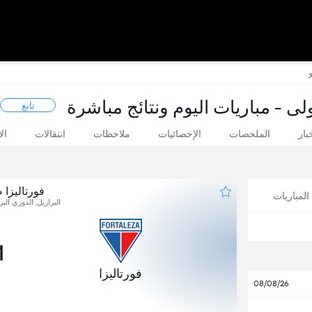
ولى - مباريات اليوم ونتائج مباشرة
تابع
بار
الملخصات
الإحصائيات
ملاحظات
انتقالات
ال
فورتاليزا ض
لمباريات
البرازيل, الدوري البرا
1
فورتاليزا
08/08/26