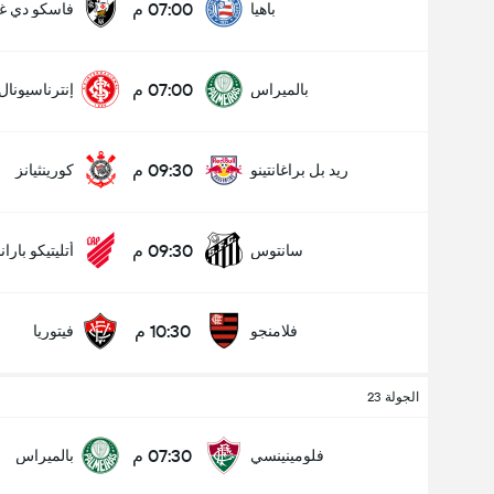
07:00 م
باهيا
فاسكو دي غا
07:00 م
بالميراس
إنترناسيونال
09:30 م
ريد بل براغانتينو
كورينثيانز
09:30 م
سانتوس
أتليتيكو بارا
10:30 م
فلامنجو
فيتوريا
الجولة 23
07:30 م
فلومينينسي
بالميراس