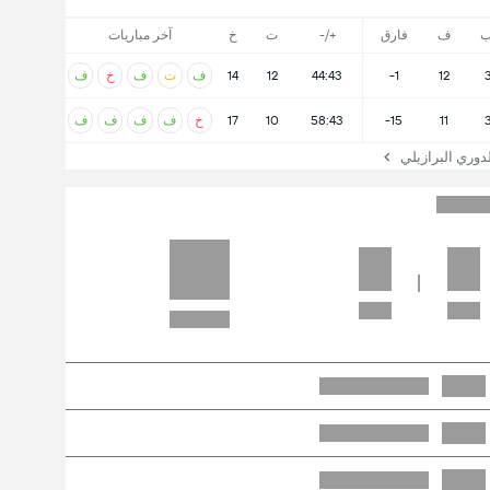
ب
ف
فارق
+/-
ت
خ
آخر مباريات
12
-1
44:43
12
14
ف
ت
ف
خ
ف
11
-15
58:43
10
17
خ
ف
ف
ف
ف
وري البرازيلي