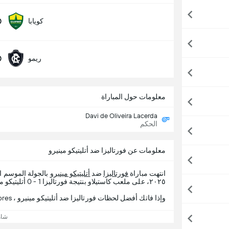
0
كويابا
0
ريمو
معلومات حول المباراة
Davi de Oliveira Lacerda
الحكم
معلومات عن فورتاليزا ضد أتليتيكو مينيرو
انتهت مباراة
فورتاليزا
ضد
أتليتيكو مينيرو
بالجولة الموسم ا
٢٠٢٥، على ملعب كاستيلاو بنتيجة فورتاليزا 1 - 0 أتليتيكو مينيرو.
وإذا فاتك أفضل لحظات فورتاليزا ضد أتليتيكو مينيرو ، 365Scores يقدم لك تفاصيل المباراة.
شاه