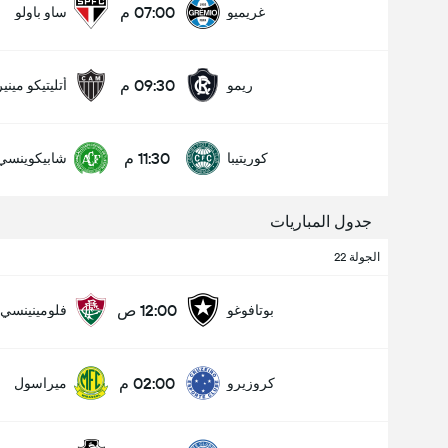
07:00 م
غريميو
ساو باولو
09:30 م
ريمو
أتليتيكو ميني
11:30 م
كوريتيبا
شابيكوينسي
جدول المباريات
الجولة 22
12:00 ص
بوتافوغو
فلومينينسي
02:00 م
كروزيرو
ميراسول