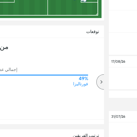
توقعات
من 
17/08/26
إجمالي عدد ا
49%
72%
أكثر
فورتاليزا
31/07/26
ترتيب الفريقين