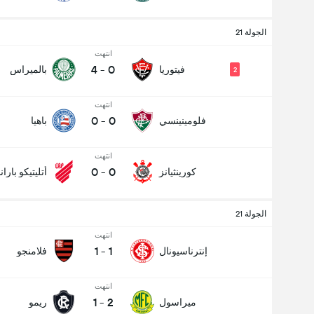
الجولة 21
انتهت
4
-
0
فيتوريا
بالميراس
2
انتهت
0
-
0
فلومينينسي
باهيا
انتهت
0
-
0
كورينثيانز
أتليتيكو بارا
الجولة 21
انتهت
1
-
1
إنترناسيونال
فلامنجو
انتهت
1
-
2
ميراسول
ريمو