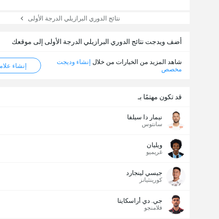
نتائج الدوري البرازيلي الدرجة الأولى
أضف ويدجت نتائج الدوري البرازيلي الدرجة الأولى إلى موقعك
شاهد المزيد من الخيارات من خلال
إنشاء وديجت
إنشاء علامة ML
مخصص
قد تكون مهتمًا بـ
نيمار دا سيلفا
سانتوس
ويليان
غريميو
جيسي لينجارد
كورينثيانز
جي. دي أراسكايتا
فلامنجو