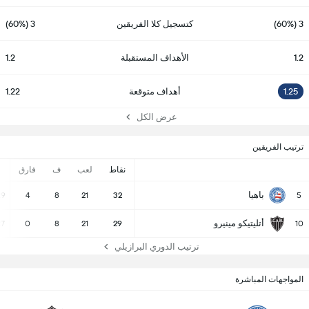
3 (60%)
كتسجيل كلا الفريقين
3 (60%)
1.2
الأهداف المستقبلة
1.2
1.25
أهداف متوقعة
1.22
عرض الكل
ترتيب الفريقين
نقاط
لعب
ف
فارق
-
باهيا
29
4
8
21
32
5
أتليتيكو مينيرو
27
0
8
21
29
10
ترتيب الدوري البرازيلي
المواجهات المباشرة