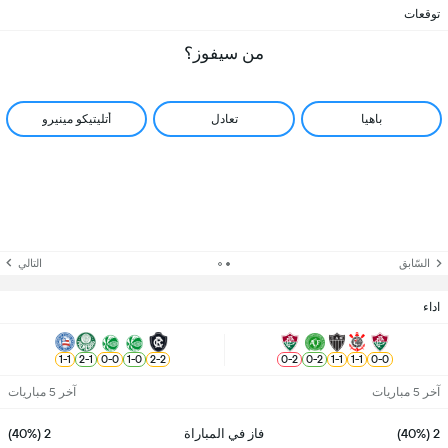
توقعات
من سيفوز؟
باهيا
تعادل
أتليتيكو مينيرو
السّابق
التالي
اداء
1
-
1
2
-
1
0
-
0
1
-
0
2
-
2
0
-
2
0
-
2
1
-
1
1
-
1
0
-
0
آخر 5 مباريات
آخر 5 مباريات
2 (40%)
فاز في المباراة
2 (40%)