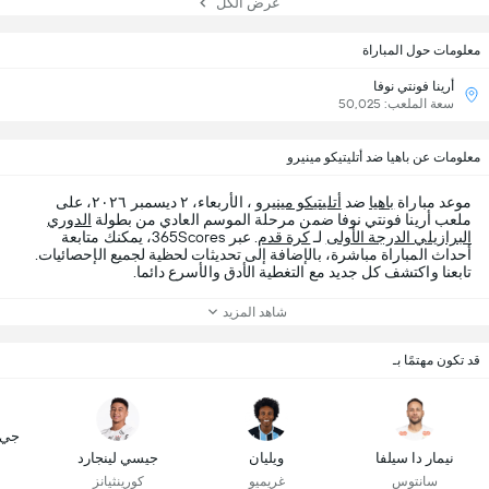
عرض الكل
معلومات حول المباراة
أرينا فونتي نوفا
سعة الملعب: 50,025
معلومات عن باهيا ضد أتليتيكو مينيرو
موعد مباراة
باهيا
ضد
أتليتيكو مينيرو
، الأربعاء، ٢ ديسمبر ٢٠٢٦، على
ملعب أرينا فونتي نوفا ضمن مرحلة الموسم العادي من بطولة
الدوري
البرازيلي الدرجة الأولى
لـ
كرة قدم
. عبر 365Scores، يمكنك متابعة
أحداث المباراة مباشرة، بالإضافة إلى تحديثات لحظية لجميع الإحصائيات.
تابعنا واكتشف كل جديد مع التغطية الأدق والأسرع دائما.
شاهد المزيد
قد تكون مهتمًا بـ
جي. 
نيمار دا سيلفا
ويليان
جيسي لينجارد
سانتوس
غريميو
كورينثيانز