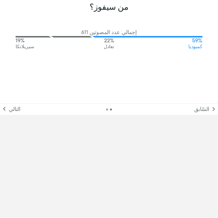
من سيفوز؟
إجمالي عدد المصوتين 611
19%
22%
59%
كمبوديا
تعادل
سيريلانكا
السّابق
التالي