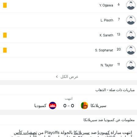
6
Y. Ogawa
7
L. Pisoth
13
K. Sareth
20
S. Sophanat
11
N. Taylor
عرض الكل
مباريات ذات صلة - الذهاب
انتهت
0
-
0
سيريلانكا
كمبوديا
معلومات عن كمبوديا ضد سيريلانكا
انتهت مباراة
كمبوديا
ضد
سيريلانكا
بالجولة Playoffs من
تصفيات كأس