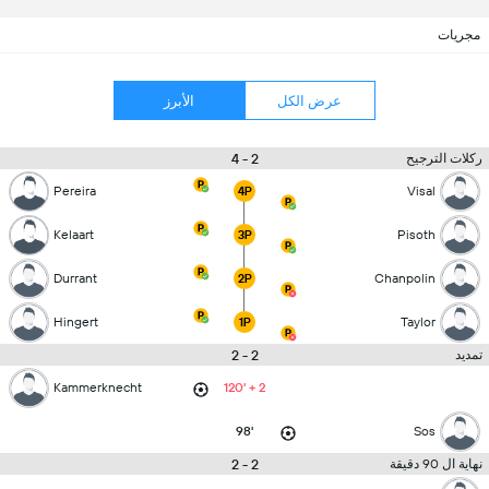
مجريات
عرض الكل
الأبرز
2 - 4
ركلات الترجيح
Pereira
Visal
4P
Kelaart
Pisoth
3P
Durrant
Chanpolin
2P
Hingert
Taylor
1P
2 - 2
تمديد
Kammerknecht
120' + 2
98'
Sos
2 - 2
نهاية ال 90 دقيقة