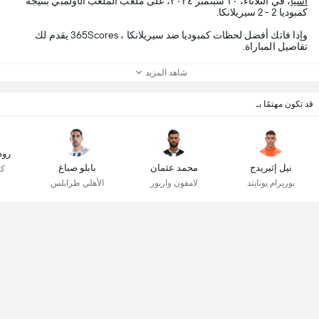
آسيا
، في الثلاثاء، ١٠ سبتمبر ٢٠٢٤، على ملعب الملعب الأولمبي بنتيجة
كمبوديا 2 - 2 سيريلانكا.
وإذا فاتك أفضل لحظات كمبوديا ضد سيريلانكا ، 365Scores يقدم لك
تفاصيل المباراة.
شاهد المزيد
قد تكون مهتمًا بـ
رود
نيل إثيريدج
محمد عثمان
بابلو صباغ
كو
بوريرام يونايتد
لامفون واريور
الأهلي طرابلس