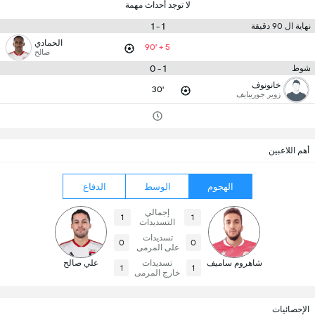
لا توجد أحداث مهمة
1 - 1
نهاية ال 90 دقيقة
الحمادي
90' + 5
صالح
1 - 0
شوط
خانونوف
30'
زوير جوريبايف
أهم اللاعبين
الهجوم
الوسط
الدفاع
إجمالي
1
1
التسديدات
تسديدات
0
0
على المرمى
شاهروم ساميف
تسديدات
علي صالح
1
1
خارج المرمى
الإحصائيات