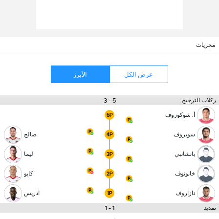
مجريات
عرض الكل
الأبرز
5 - 3
ركلات الترجيح
أ. شوكوروف
5P
سويروف
صالح
4P
بانشانبي
ليما
3P
خانونوف
كايو
2P
نازاروف
ادريس
1P
1 - 1
تمديد