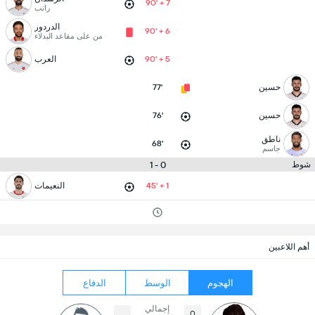
90' + 7
راتب
الدردور
90' + 6
من على مقاعد البدلاء
90' + 5
العرب
حسين
77'
حسين
76'
ناطق
68'
جاسم
0 - 1
شوط
45' + 1
النعيمات
أهم اللاعبين
الهجوم
الوسط
الدفاع
إجمالي
0