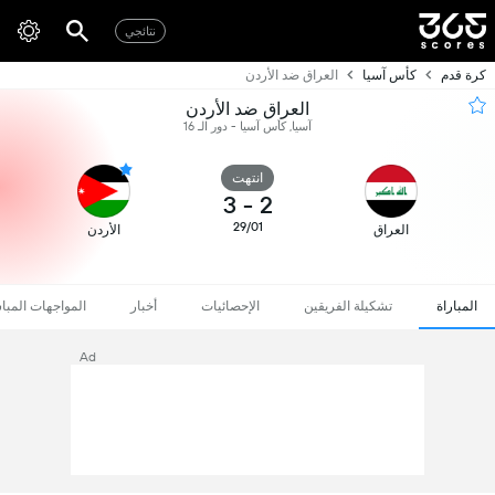
نتائجي
كرة قدم
كأس آسيا
العراق ضد الأردن
العراق ضد الأردن
آسيا, كأس آسيا - دور الـ 16
انتهت
3
-
2
29/01
العراق
الأردن
المباراة
تشكيلة الفريقين
الإحصائيات
أخبار
المواجهات المبا
Ad