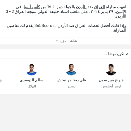
انتهت مباراة
العراق
ضد
الأردن
بالجولة دور الـ 16 من
كأس آسيا
، في
الاثنين، ٢٩ يناير ٢٠٢٤، على ملعب استاد خليفة الدولي بنتيجة العراق 2 - 3
الأردن.
وإذا فاتك أفضل لحظات العراق ضد الأردن ، 365Scores يقدم لك تفاصيل
المباراة.
شاهد المزيد
قد تكون مهتمًا بـ
هيونج مين سون
علي رضا جهانبخش
سالم الدوسري
ش
لوس أنجلوس
ديندير
الهلال