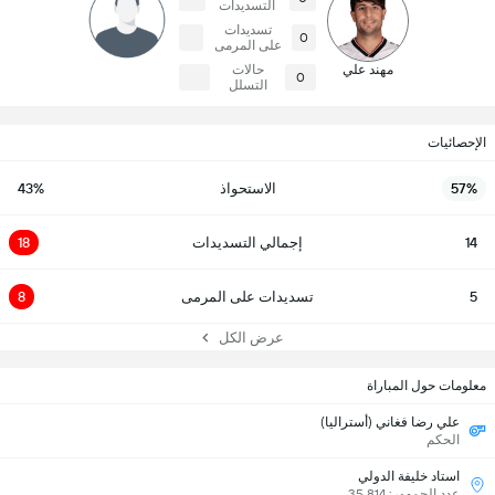
التسديدات
تسديدات
0
على المرمى
مهند علي
حالات
0
التسلل
الإحصائيات
57%
الاستحواذ
43%
14
إجمالي التسديدات
18
5
تسديدات على المرمى
8
عرض الكل
معلومات حول المباراة
علي رضا فغاني (أستراليا)
الحكم
استاد خليفة الدولي
عدد الجمهور: 35,814