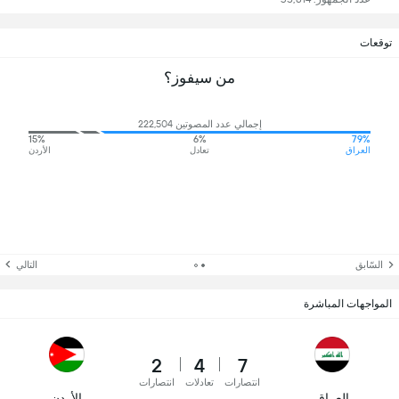
توقعات
من سيفوز؟
إجمالي عدد المصوتين 222,504
15%
6%
79%
العراق
تعادل
الأردن
السّابق
التالي
المواجهات المباشرة
2
4
7
انتصارات
تعادلات
انتصارات
العراق
الأردن