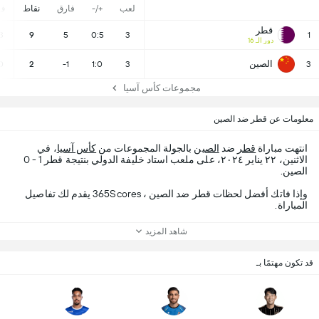
لعب
+/-
فارق
نقاط
ف
قطر
3
9
5
0:5
3
1
دور الـ 16
الصين
0
2
-1
1:0
3
3
مجموعات كأس آسيا
معلومات عن قطر ضد الصين
انتهت مباراة
قطر
ضد
الصين
بالجولة المجموعات من
كأس آسيا
، في
الاثنين، ٢٢ يناير ٢٠٢٤، على ملعب استاد خليفة الدولي بنتيجة قطر 1 - 0
الصين.
وإذا فاتك أفضل لحظات قطر ضد الصين ، 365Scores يقدم لك تفاصيل
المباراة.
شاهد المزيد
قد تكون مهتمًا بـ