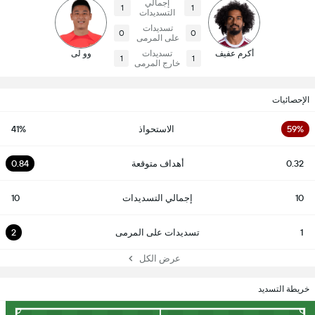
إجمالي
1
1
التسديدات
تسديدات
0
0
على المرمى
أكرم عفيف
تسديدات
وو لى
1
1
خارج المرمى
الإحصائيات
59%
الاستحواذ
41%
0.32
أهداف متوقعة
0.84
10
إجمالي التسديدات
10
1
تسديدات على المرمى
2
عرض الكل
خريطة التسديد