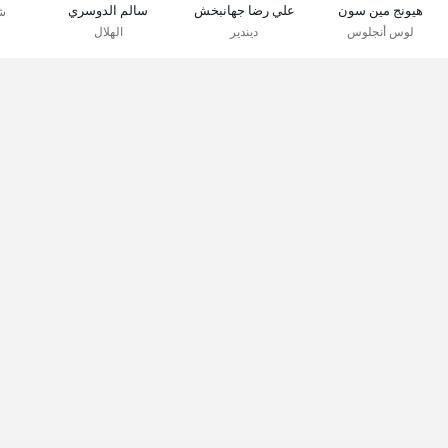
هيونج مين سون
علي رضا جهانبخش
سالم الدوسري
ش
لوس أنجلوس
ديندير
الهلال