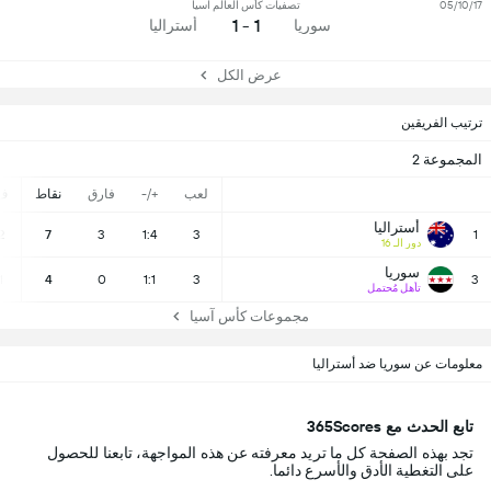
05/10/17
تصفيات كأس العالم آسيا
1 - 1
سوريا
أستراليا
عرض الكل
ترتيب الفريقين
المجموعة 2
لعب
+/-
فارق
نقاط
ف
أستراليا
2
7
3
1:4
3
1
دور الـ 16
سوريا
1
4
0
1:1
3
3
تأهل مُحتمل
مجموعات كأس آسيا
معلومات عن سوريا ضد أستراليا
تابع الحدث مع 365Scores
تجد بهذه الصفحة كل ما تريد معرفته عن هذه المواجهة، تابعنا للحصول
على التغطية الأدق والأسرع دائما.