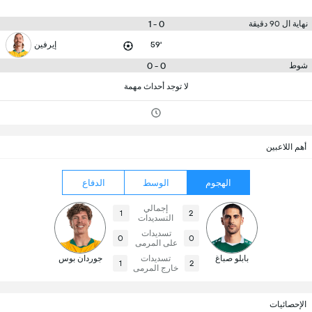
0 - 1
نهاية ال 90 دقيقة
59'
إيرفين
0 - 0
شوط
لا توجد أحداث مهمة
أهم اللاعبين
الهجوم
الوسط
الدفاع
إجمالي
1
2
التسديدات
تسديدات
0
0
على المرمى
بابلو صباغ
تسديدات
جوردان بوس
1
2
خارج المرمى
الإحصائيات