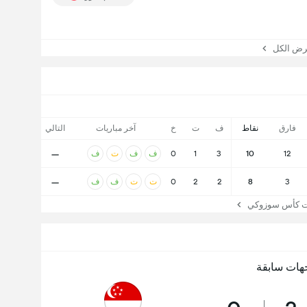
 الكل
فارق
نقاط
ف
ت
خ
آخر مباريات
التالي
-
12
10
3
1
0
ف
ف
ت
ف
-
3
8
2
2
0
ت
ت
ف
ف
كأس سوزوكي
هات سابقة