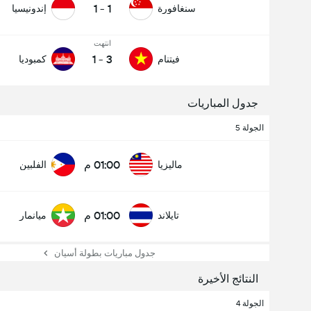
1
-
1
سنغافورة
إندونيسيا
انتهت
1
-
3
فيتنام
كمبوديا
جدول المباريات
الجولة 5
01:00 م
ماليزيا
الفلبين
01:00 م
تايلاند
ميانمار
جدول مباريات بطولة أسيان
النتائج الأخيرة
الجولة 4