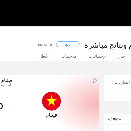
 ونتائج مباشرة
تابع
186.6K
أخبار
الإحصائيات
ملاحظات
الأبطال
فيتنام
لمباريات
آسيا, بطو
0
فيتنام
07/08/26