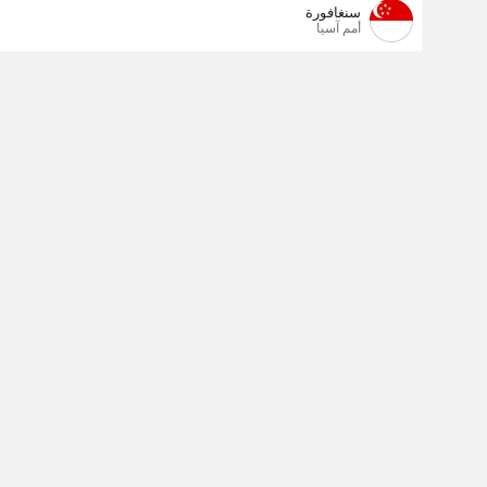
سنغافورة
أمم آسيا