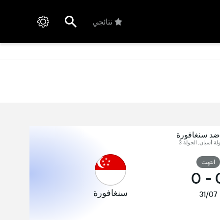
نتائجي
 ضد سنغافورة
لة أسيان, الجولة 3
انتهت
0
-
سنغافورة
31/07