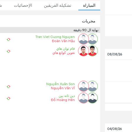
المباراة
تشكيلة الفريقين
الإحصائيات
شا
مجريات
نهاية ال 90 دقيقة
Tran Viet Cuong Nguyen
Đoàn Văn Hậu
فام توان هاي
نغوين كوانغ هاي
08/08/26
Nguyễn Xuân Son
Nguyễn Văn Vĩ
دين ثانه بين
Đỗ Hoàng Hên
04/08/26