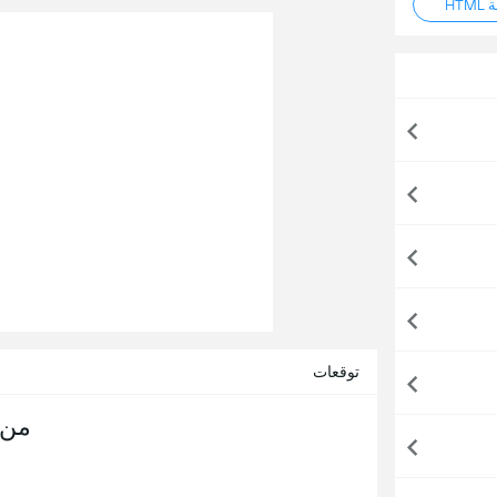
HT
توقعات
من 