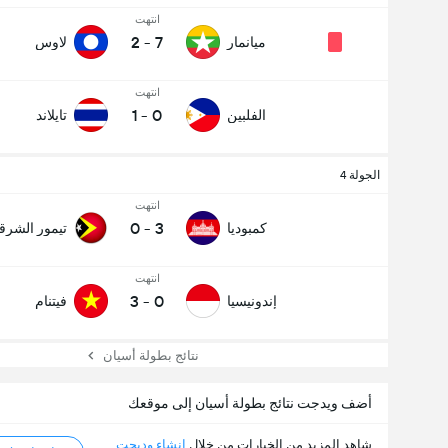
انتهت
2
-
7
ميانمار
لاوس
انتهت
1
-
0
الفلبين
تايلاند
الجولة 4
انتهت
0
-
3
كمبوديا
تيمور الشرق
انتهت
3
-
0
إندونيسيا
فيتنام
نتائج بطولة أسيان
أضف ويدجت نتائج بطولة أسيان إلى موقعك
شاهد المزيد من الخيارات من خلال
إنشاء وديجت