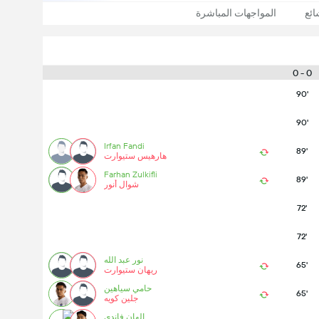
ئع
المواجهات المباشرة
0 - 0
90'
90'
Irfan Fandi
89'
هارهيس ستيوارت
Farhan Zulkifli
89'
شوال أنور
72'
72'
نور عبد الله
65'
ريهان ستيوارت
حامي سياهين
65'
جلين كويه
إلهان فاندي