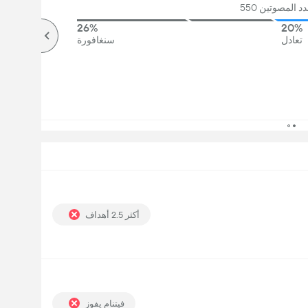
 المصوتين 550
26%
20%
تعادل
سنغافورة
أكثر 2.5 أهداف
فيتنام يفوز