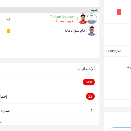
شوط
Tai Loc Nguyen
نغوين دينه باك
فام شوان مانه
03/08/26
ية
الإحصائيات
54%
ا
22
إجما
2
تسديدا
عرض