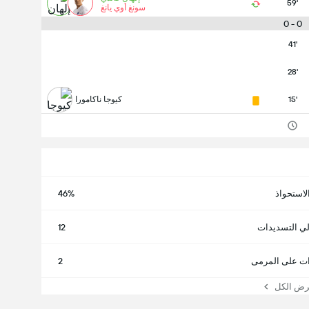
59'
سونغ أوي يانغ
0 - 0
41'
28'
15'
كيوجا ناكامورا
لاستحواذ
46%
لي التسديدات
12
ت على المرمى
2
 الكل