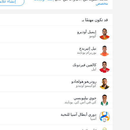
إنشاء علامة ML
مخصص
قد تكون مهتمًا بـ
إيميل أوديرو
كومو
نيل إثيريدج
بوريرام يونايتد
كالفين فيردونك
ليل
رودريغو هولجادو
كوكيبمو أونيدو
جوي بيليوبسي
كي.في.أس.كي. يونايتد
عدد الاهداف (2.5)
دوري أبطال آسيا للنخبة
آسيا