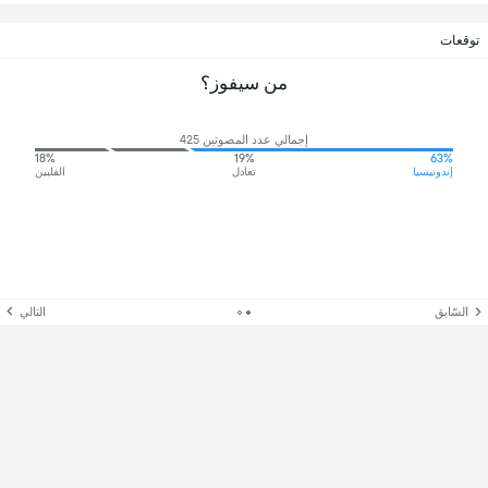
توقعات
من سيفوز؟
إجمالي عدد المصوتين 425
18%
19%
63%
إندونيسيا
تعادل
الفلبين
السّابق
التالي