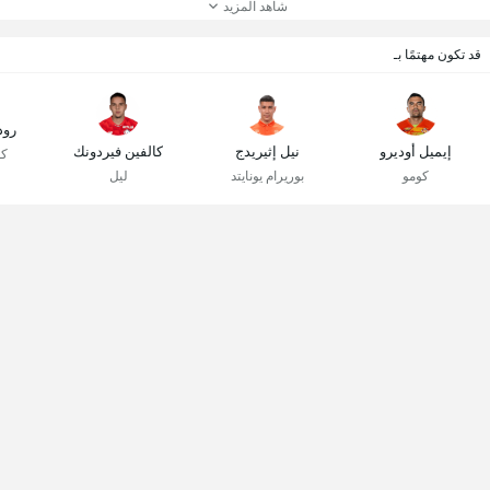
شاهد المزيد
قد تكون مهتمًا بـ
رود
إيميل أوديرو
نيل إثيريدج
كالفين فيردونك
كو
كومو
بوريرام يونايتد
ليل