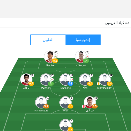
تشكيلة الفريقين
إندونيسيا
الفلبين
10
7
6.2
7.4
فيردينان
سترويك
12
15
19
8
14
6.7
7.1
7.5
6.4
6.4
Mangkualam
Fikri
Maulana
Hannan
أرهان
16
4
13
5.9
6.6
5.5
فيراري
Arel
Pamungkas
1
6.9