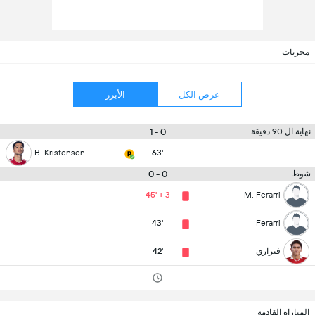
مجريات
عرض الكل
الأبرز
0 - 1
نهاية ال 90 دقيقة
B. Kristensen
63'
0 - 0
شوط
45' + 3
M. Ferarri
43'
Ferarri
فيراري
42'
المباراة القادمة