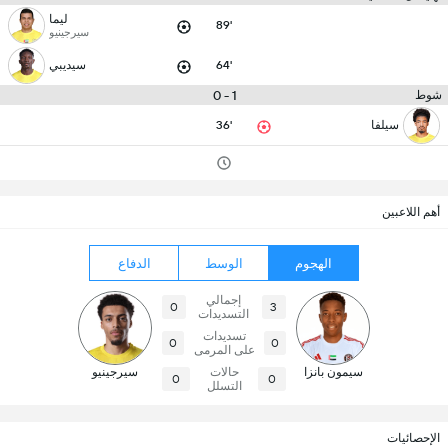
ليما
89'
سيرجينيو
64'
سيديبي
1 - 0
شوط
سيلفا
36'
أهم اللاعبين
الهجوم
الوسط
الدفاع
إجمالي
0
3
التسديدات
تسديدات
0
0
على المرمى
سيمون بانزا
حالات
سيرجينيو
0
0
التسلل
الإحصائيات