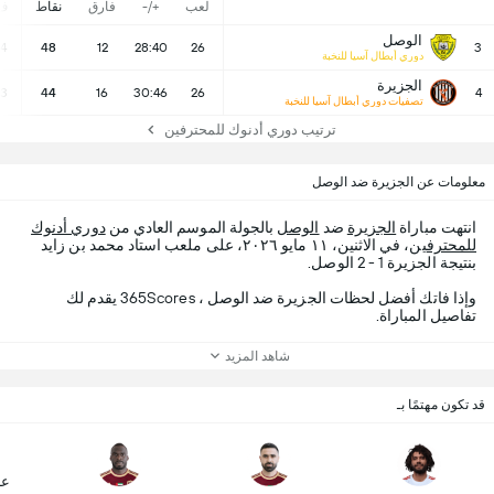
لعب
+/-
فارق
نقاط
ف
الوصل
14
48
12
28:40
26
3
دوري أبطال آسيا للنخبة
الجزيرة
13
44
16
30:46
26
4
تصفيات دوري أبطال آسيا للنخبة
ترتيب دوري أدنوك للمحترفين
معلومات عن الجزيرة ضد الوصل
انتهت مباراة
الجزيرة
ضد
الوصل
بالجولة الموسم العادي من
دوري أدنوك
للمحترفين
، في الاثنين، ١١ مايو ٢٠٢٦، على ملعب استاد محمد بن زايد
بنتيجة الجزيرة 1 - 2 الوصل.
وإذا فاتك أفضل لحظات الجزيرة ضد الوصل ، 365Scores يقدم لك
تفاصيل المباراة.
شاهد المزيد
قد تكون مهتمًا بـ
عا