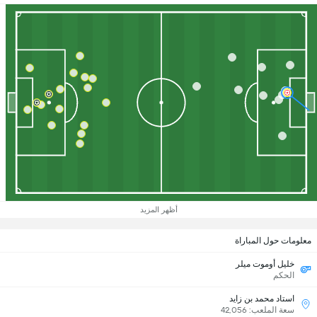
أظهر المزيد
معلومات حول المباراة
خليل أوموت ميلر
الحكم
استاد محمد بن زايد
سعة الملعب: 42,056