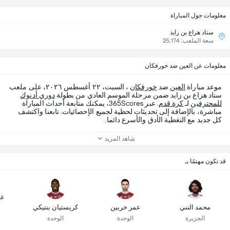
معلومات حول المباراة
ستاد هزاع بن زايد
سعة الملعب: 25,174
معلومات عن العين ضد خورفكان
موعد مباراة
العين
ضد
خورفكان
، السبت، ٢٢ أغسطس ٢٠٢٦، على ملعب
ستاد هزاع بن زايد ضمن مرحلة الموسم العادي من بطولة
دوري أدنوك
للمحترفين
لـ
كرة قدم
. عبر 365Scores، يمكنك متابعة أحداث المباراة
مباشرة، بالإضافة إلى تحديثات لحظية لجميع الإحصائيات. تابعنا واكتشف
كل جديد مع التغطية الأدق والأسرع دائما.
شاهد المزيد
قد تكون مهتمًا بـ
عا
محمد النني
عمر خربين
كريستيان بنتيكي
الجزيرة
الوحدة
الوحدة