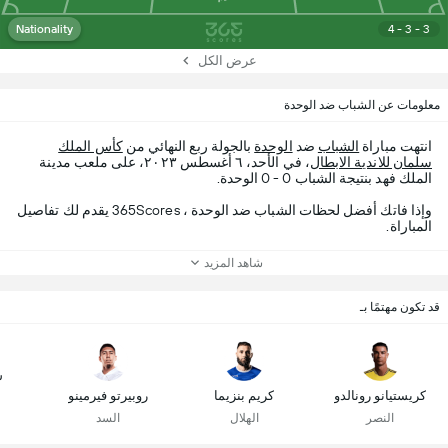
Nationality
4 - 3 - 3
عرض الكل
معلومات عن الشباب ضد الوحدة
انتهت مباراة
الشباب
ضد
الوحدة
بالجولة ربع النهائي من
كأس الملك
سلمان للاندية الابطال
، في الأحد، ٦ أغسطس ٢٠٢٣، على ملعب مدينة
الملك فهد بنتيجة الشباب 0 - 0 الوحدة.
وإذا فاتك أفضل لحظات الشباب ضد الوحدة ، 365Scores يقدم لك تفاصيل
المباراة.
شاهد المزيد
قد تكون مهتمًا بـ
س
كريستيانو رونالدو
كريم بنزيما
روبيرتو فيرمينو
النصر
الهلال
السد