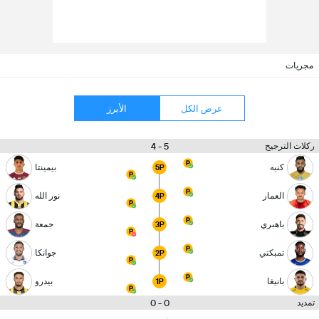
مجريات
عرض الكل
الأبرز
5 - 4
ركلات الترجيح
كنبه
بيمينتا
5P
العمار
نور الله
4P
باهبري
جمعة
3P
تمبكتي
جوانكا
2P
بانيغا
بيدرو
1P
0 - 0
تمديد