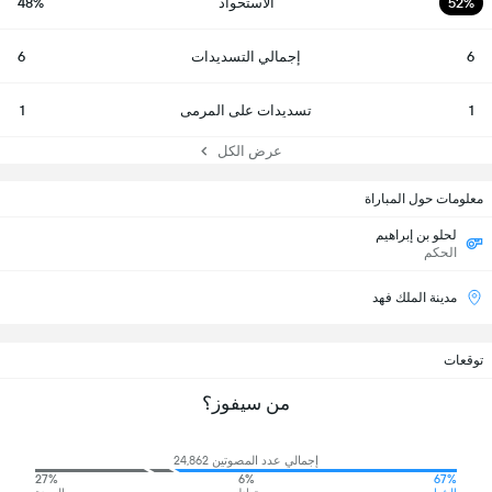
52%
الاستحواذ
48%
6
إجمالي التسديدات
6
1
تسديدات على المرمى
1
عرض الكل
معلومات حول المباراة
لحلو بن إبراهيم
الحكم
مدينة الملك فهد
توقعات
من سيفوز؟
إجمالي عدد المصوتين 24,862
27%
6%
67%