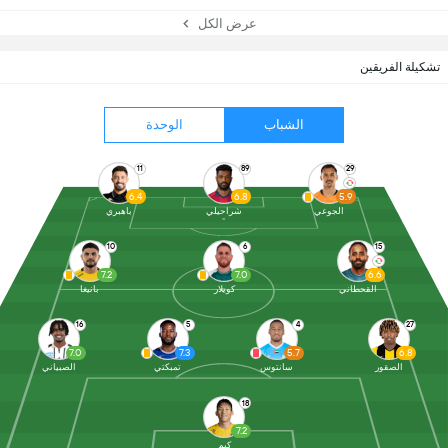
عرض الكل
تشكيلة الفريقين
الشباب
الوحدة
11
89
29
6.4
6.8
5.9
الجوعي
شراحيلي
باهبري
10
6
15
7.2
7.0
6.6
القحطاني
كويلار
بانيغا
16
5
4
27
7.0
7.3
5.7
6.8
الصقور
سانتوس
تمبكتي
الصبياني
18
7.2
كيم