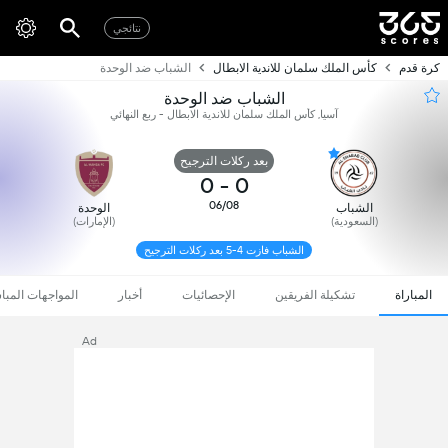
نتائجي
كرة قدم
كأس الملك سلمان للاندية الابطال
الشباب ضد الوحدة
الشباب ضد الوحدة
آسيا, كأس الملك سلمان للاندية الابطال - ربع النهائي
بعد ركلات الترجيح
0
-
0
06/08
الشباب
الوحدة
(السعودية)
(الإمارات)
الشباب فازت 4-5 بعد ركلات الترجيح
المباراة
تشكيلة الفريقين
الإحصائيات
أخبار
المواجهات المبا
Ad