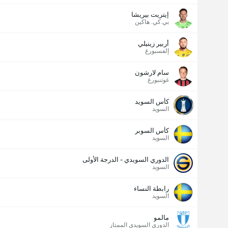
إيتريت بيريشا
بي.كي. هاكين
أربير زينيلي
إلفسبورغ
سام لارشون
غوتنبورغ
كأس السويد
السويد
كأس السوبر
السويد
الدوري السويدي - الدرجة الأولى
السويد
رابطة النساء
السويد
مالمو
الدوري السويدي الممتاز