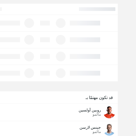
قد تكون مهتمًا بـ
روبين أولسين
مالمو
جينس لارسن
مالمو