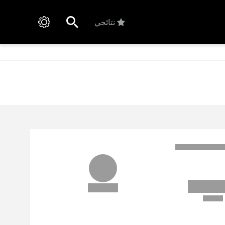
نتائجي