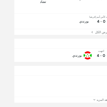
تشاد
 كأس أمم إفريقيا
0 - 4
بورندي
 الكل
انتهت
4
-
0
بورندي
د المزيد