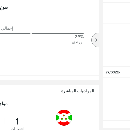
من 
إجمالي ع
29%
57%
أكثر
بورندي
29/03/26
المواجهات المباشرة
مواج
1
انتصارات