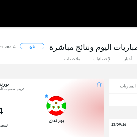
اريات اليوم ونتائج مباشرة
تابع
11.58M
أخبار
الإحصائيات
ملاحظات
بورن
لمباريات
أفريقيا, تصفيات كأ
4
بورندي
23/09/26
النتيجة