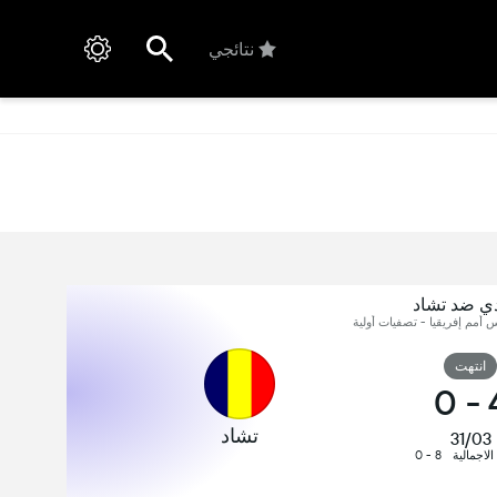
نتائجي
دي ضد تشاد
س أمم إفريقيا - تصفيات أولية
انتهت
0
-
تشاد
31/03
 الاجمالية
8 - 0