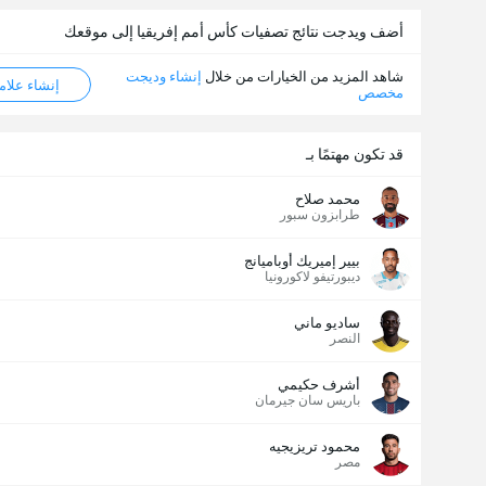
أضف ويدجت نتائج تصفيات كأس أمم إفريقيا إلى موقعك
شاهد المزيد من الخيارات من خلال
إنشاء وديجت
إنشاء علامة ML
مخصص
قد تكون مهتمًا بـ
محمد صلاح
طرابزون سبور
بيير إميريك أوباميانج
ديبورتيفو لاكورونيا
ساديو ماني
النصر
أشرف حكيمي
باريس سان جيرمان
محمود تريزيجيه
مصر