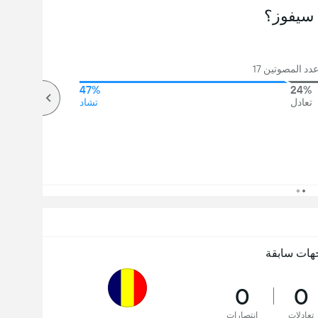
سيفوز؟
دد المصوتين 17
47%
24%
تعادل
تشاد
هات سابقة
0
0
تعادلات
انتصارات