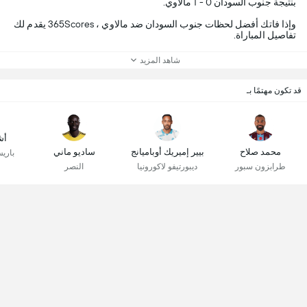
بنتيجة جنوب السودان 0 - 1 مالاوي.
وإذا فاتك أفضل لحظات جنوب السودان ضد مالاوي ، 365Scores يقدم لك
تفاصيل المباراة.
شاهد المزيد
قد تكون مهتمًا بـ
أش
محمد صلاح
بيير إميريك أوباميانج
ساديو ماني
باري
طرابزون سبور
ديبورتيفو لاكورونيا
النصر