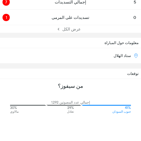
5
إجمالي التسديدات
7
0
تسديدات على المرمى
1
عرض الكل
معلومات حول المباراة
ستاد الهلال
توقعات
من سيفوز؟
إجمالي عدد المصوتين 1,292
30%
29%
41%
جنوب السودان
تعادل
مالاوي