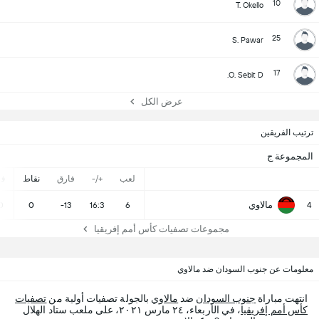
10
T. Okello
25
S. Pawar
17
O. Sebit D.
عرض الكل
ترتيب الفريقين
المجموعة ج
لعب
+/-
فارق
نقاط
ف
مالاوي
0
0
-13
16:3
6
4
مجموعات تصفيات كأس أمم إفريقيا
معلومات عن جنوب السودان ضد مالاوي
انتهت مباراة
جنوب السودان
ضد
مالاوي
بالجولة تصفيات أولية من
تصفيات
كأس أمم إفريقيا
، في الأربعاء، ٢٤ مارس ٢٠٢١، على ملعب ستاد الهلال