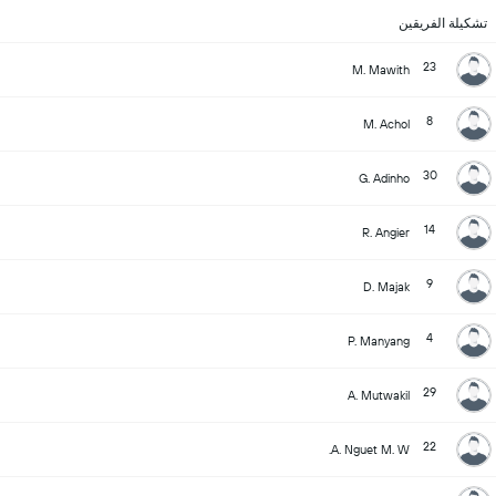
تشكيلة الفريقين
23
M. Mawith
8
M. Achol
30
G. Adinho
14
R. Angier
9
D. Majak
4
P. Manyang
29
A. Mutwakil
22
A. Nguet M. W.