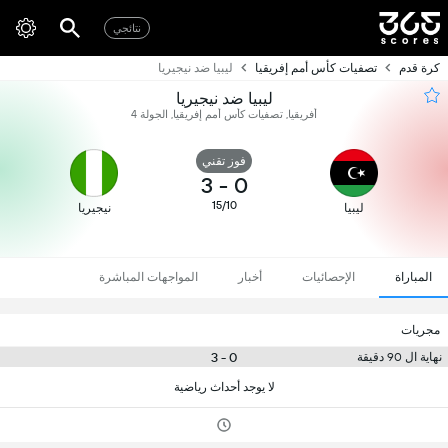
نتائجي
كرة قدم
تصفيات كأس أمم إفريقيا
ليبيا ضد نيجيريا
ليبيا ضد نيجيريا
أفريقيا, تصفيات كأس أمم إفريقيا, الجولة 4
فوز تقني
3
-
0
15/10
ليبيا
نيجيريا
المباراة
الإحصائيات
أخبار
المواجهات المباشرة
مجريات
0 - 3
نهاية ال 90 دقيقة
لا يوجد أحداث رياضية