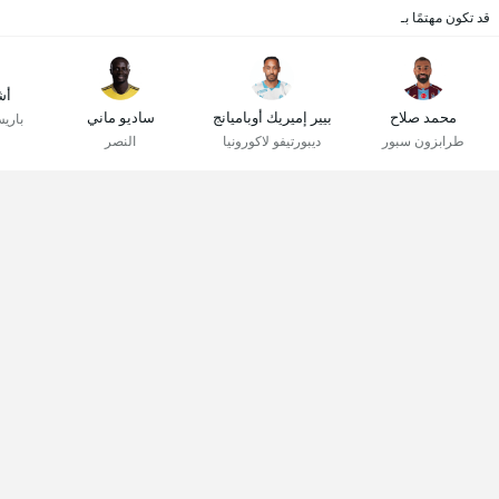
قد تكون مهتمًا بـ
أش
محمد صلاح
بيير إميريك أوباميانج
ساديو ماني
باري
طرابزون سبور
ديبورتيفو لاكورونيا
النصر