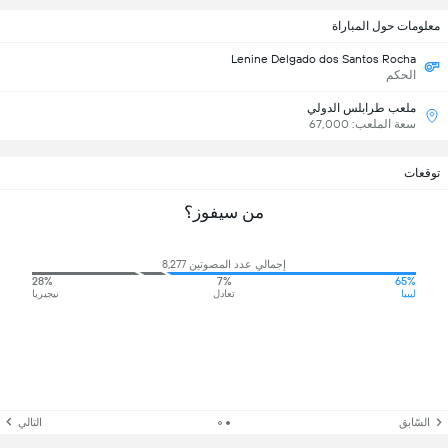
معلومات حول المباراة
Lenine Delgado dos Santos Rocha
الحكم
ملعب طرابلس الدولي
سعة الملعب: 67,000
توقعات
من سيفوز؟
إجمالي عدد المصوتين 8,277
28%
7%
65%
ليبيا
تعادل
نيجيريا
السّابق
التالي