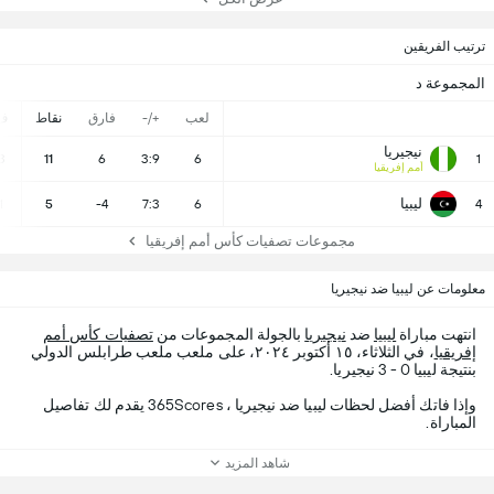
ترتيب الفريقين
المجموعة د
لعب
+/-
فارق
نقاط
ف
نيجيريا
3
11
6
3:9
6
1
أمم إفريقيا
ليبيا
1
5
-4
7:3
6
4
مجموعات تصفيات كأس أمم إفريقيا
معلومات عن ليبيا ضد نيجيريا
انتهت مباراة
ليبيا
ضد
نيجيريا
بالجولة المجموعات من
تصفيات كأس أمم
إفريقيا
، في الثلاثاء، ١٥ أكتوبر ٢٠٢٤، على ملعب ملعب طرابلس الدولي
بنتيجة ليبيا 0 - 3 نيجيريا.
وإذا فاتك أفضل لحظات ليبيا ضد نيجيريا ، 365Scores يقدم لك تفاصيل
المباراة.
شاهد المزيد