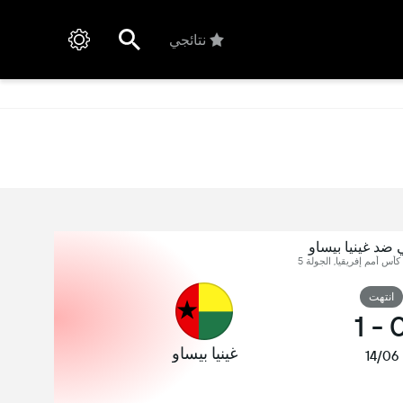
نتائجي
ضد غينيا بيساو
كأس أمم إفريقيا, الجولة 5
انتهت
1
-
غينيا بيساو
14/06