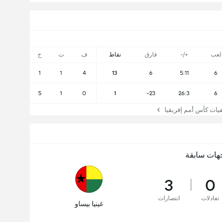
لعب
+/-
فارق
نقاط
ف
ت
خ
1
1
4
13
6
5:11
6
5
1
0
1
-23
26:3
6
ت كأس أمم إفريقيا
هات سابقة
3
0
تعادلات
انتصارات
غينيا بيساو