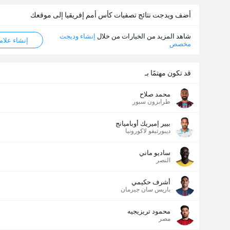
أضف ويدجت نتائج تصفيات كأس أمم إفريقيا إلى موقعك
شاهد المزيد من الخيارات من خلال
إنشاء وديجت
إنشاء علامة ML
مخصص
قد تكون مهتمًا بـ
محمد صلاح
طرابزون سبور
بيير إميريك أوباميانج
ديبورتيفو لاكورونيا
ساديو ماني
النصر
أشرف حكيمي
باريس سان جيرمان
محمود تريزيجيه
مصر