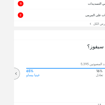
ي التسديدات
11
ت على المرمى
2
 الكل
سيفوز؟
لمصوتين 5,395
65%
16%
تعادل
غينيا بيساو