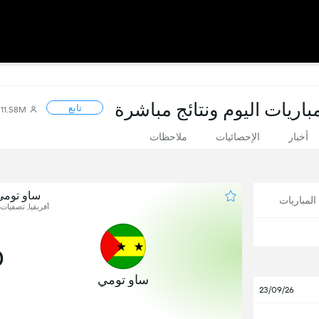
اريات اليوم ونتائج مباشرة
تابع
11.58M
أخبار
الإحصائيات
ملاحظات
ساو تومي 
لمباريات
أفريقيا, تصفيات 
0
ساو تومي
23/09/26