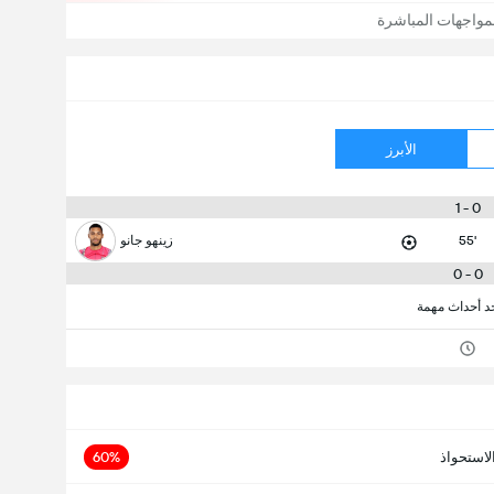
مواجهات المباشرة
الأبرز
0 - 1
55'
زينهو جانو
0 - 0
جد أحداث مهمة
لاستحواذ
60%