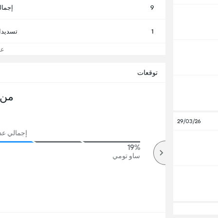
9
إجمال
1
تسديدا
عرض
توقعات
من 
29/03/26
إجمالي عدد ا
19%
73%
أكثر
ساو تومي