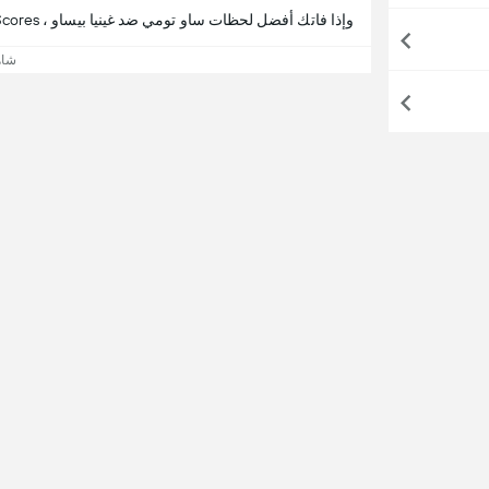
وإذا فاتك أفضل لحظات ساو تومي ضد غينيا بيساو ، 365Scores يقدم لك تفاصيل المباراة.
شاه