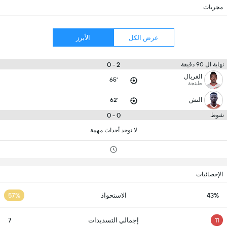
مجريات
عرض الكل
الأبرز
2 - 0
نهاية ال 90 دقيقة
الغربال
65'
طبنجة
التش
62'
0 - 0
شوط
لا توجد أحداث مهمة
الإحصائيات
43%
الاستحواذ
57%
11
إجمالي التسديدات
7