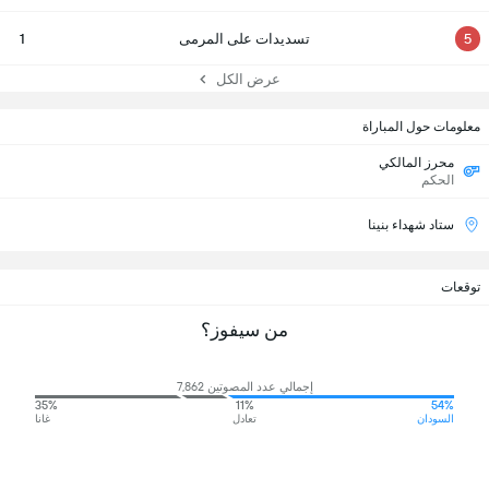
5
تسديدات على المرمى
1
عرض الكل
معلومات حول المباراة
محرز المالكي
الحكم
ستاد شهداء بنينا
توقعات
من سيفوز؟
إجمالي عدد المصوتين 7,862
35%
11%
54%
السودان
تعادل
غانا