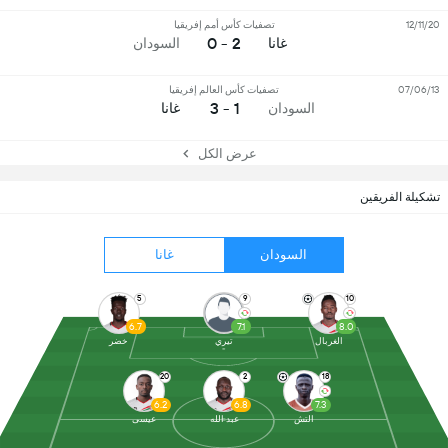
12/11/20
تصفيات كأس أمم إفريقيا
2 - 0
غانا
السودان
07/06/13
تصفيات كأس العالم إفريقيا
1 - 3
السودان
غانا
عرض الكل
تشكيلة الفريقين
السودان
غانا
5
9
10
6.7
7.1
8.0
الغربال
تيري
خضر
20
2
18
6.2
6.8
7.3
التش
عبد الله
عيسى