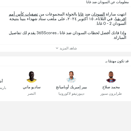
معلومات عن السودان ضد غانا
انتهت مباراة
السودان
ضد
غانا
بالجولة المجموعات من
تصفيات كأس أمم
إفريقيا
، في الثلاثاء، ١٥ أكتوبر ٢٠٢٤، على ملعب ستاد شهداء بنينا بنتيجة
السودان 2 - 0 غانا.
وإذا فاتك أفضل لحظات السودان ضد غانا ، 365Scores يقدم لك تفاصيل
المباراة.
شاهد المزيد
قد تكون مهتمًا بـ
أش
محمد صلاح
بيير إميريك أوباميانج
ساديو ماني
باري
طرابزون سبور
ديبورتيفو لاكورونيا
النصر