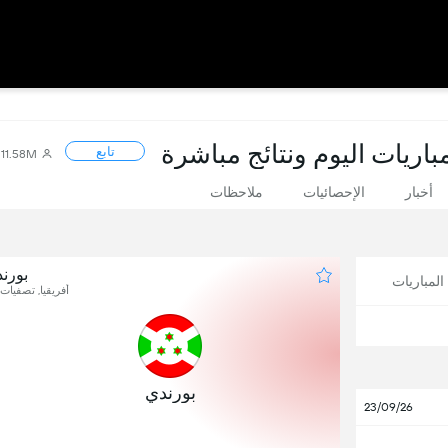
اريات اليوم ونتائج مباشرة
تابع
11.58M
أخبار
الإحصائيات
ملاحظات
بورند
لمباريات
أفريقيا, تصفيات 
بورندي
23/09/26