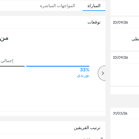
المباراة
المواجهات المباشرة
توقعات
23/09/26
من 
سطى
23/09/26
إجمالي ع
33%
50%
أكثر
بورندي
31/03/26
ترتيب الفريقين