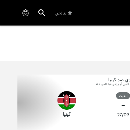
نتائجي
ي ضد كينيا
كأس أمم إفريقيا, الجولة 4
الغيت
-
كينيا
27/09