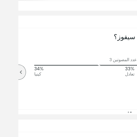
سيفوز؟
دد المصوتين 3
34%
33%
تعادل
كينيا