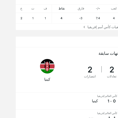
لعب
+/-
فارق
نقاط
ف
ت
خ
2
1
1
4
-3
7:4
4
ت كأس أمم إفريقيا
هات سابقة
2
2
تعادلات
انتصارات
كينيا
أس العالم إفريقيا
0 - 1
كينيا
أس العالم إفريقيا