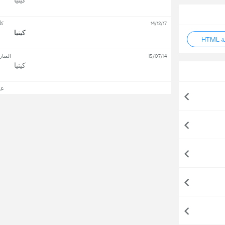
كينيا
14/12/17
كأس 
كينيا
HT
15/07/14
المبار
كينيا
عرض