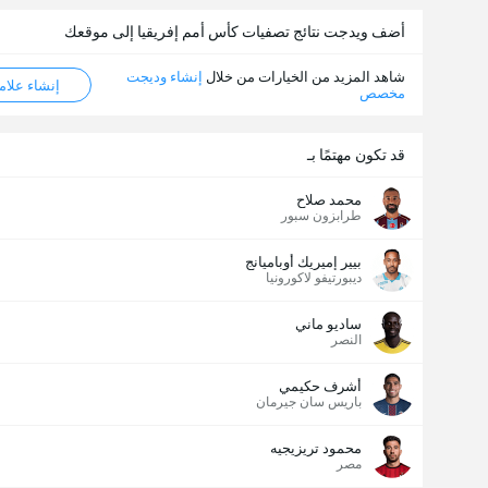
أضف ويدجت نتائج تصفيات كأس أمم إفريقيا إلى موقعك
شاهد المزيد من الخيارات من خلال
إنشاء وديجت
إنشاء علامة ML
مخصص
قد تكون مهتمًا بـ
محمد صلاح
طرابزون سبور
بيير إميريك أوباميانج
ديبورتيفو لاكورونيا
ساديو ماني
النصر
أشرف حكيمي
باريس سان جيرمان
محمود تريزيجيه
مصر