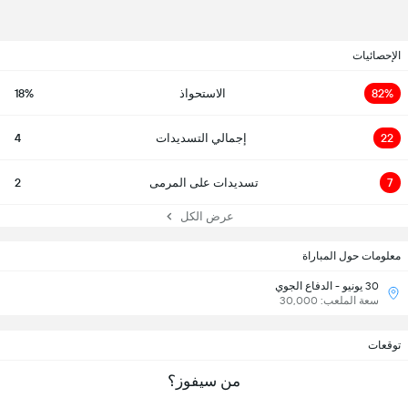
الإحصائيات
82%
الاستحواذ
18%
22
إجمالي التسديدات
4
7
تسديدات على المرمى
2
عرض الكل
معلومات حول المباراة
30 يونيو - الدفاع الجوي
سعة الملعب: 30,000
توقعات
من سيفوز؟