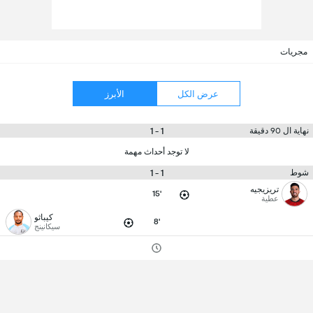
مجريات
عرض الكل
الأبرز
1 - 1
نهاية ال 90 دقيقة
لا توجد أحداث مهمة
1 - 1
شوط
تريزيجيه
15'
عطية
كيباثو
8'
سيكانينج