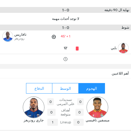
0 - 1
نهاية ال 90 دقيقة
لا توجد أحداث مهمة
0 - 1
شوط
تافاريس
45' + 1
رودريغز
بايي
12'
أهم اللاعبين
الهجوم
الوسط
الدفاع
تسديدات
0
0
على المرمى
أهداف
0
0
متوقعة
ميسفين تافيسي
جاري رودريغز
1
Lineup
0