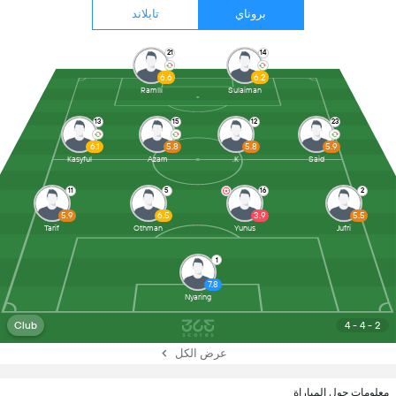
بروناي
تايلاند
21
14
6.6
6.2
Ramlli
Sulaiman
13
15
12
23
6.1
5.8
5.8
5.9
Kasyful
Azam
K.
Said
11
5
16
2
5.9
6.5
3.9
5.5
Tarif
Othman
Yunus
Jufri
1
7.8
Nyaring
Club
4 - 4 - 2
عرض الكل
معلومات حول المباراة