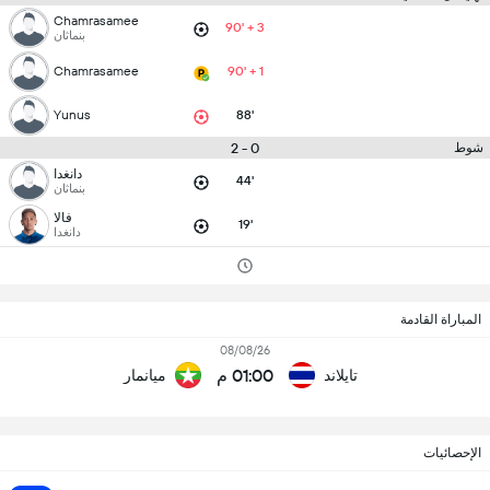
Chamrasamee
90' + 3
بنماثان
Chamrasamee
90' + 1
Yunus
88'
0 - 2
شوط
دانغدا
44'
بنماثان
فالا
19'
دانغدا
المباراة القادمة
08/08/26
01:00 م
تايلاند
ميانمار
الإحصائيات