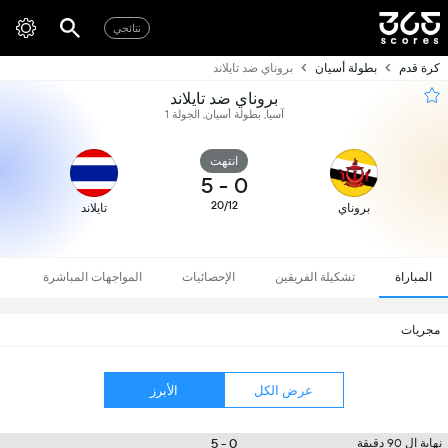
نتائجي
كرة قدم
بطولة أسيان
بروناي ضد تايلاند
بروناي ضد تايلاند
آسيا, بطولة أسيان, الجولة 1
انتهت
5
-
0
20/12
بروناي
تايلاند
المباراة
تشكيلة الفريقين
الإحصائيات
المواجهات المباشرة
مجريات
عرض الكل
الأبرز
0 - 5
نهاية ال 90 دقيقة