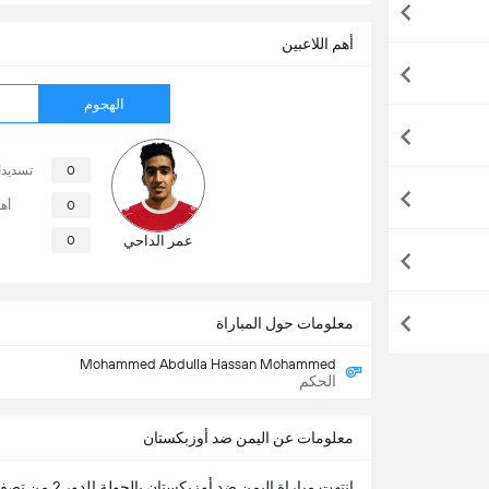
أهم اللاعبين
الهجوم
0
تسديد
0
أه
عمر الداحي
0
معلومات حول المباراة
Mohammed Abdulla Hassan Mohammed
الحكم
معلومات عن اليمن ضد أوزبكستان
انتهت مباراة
اليمن
ضد
أوزبكستان
بالجولة الدور 2 من
تصفي