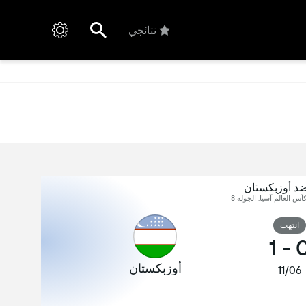
نتائجي
ضد أوزبكستان
س العالم آسيا, الجولة 8
انتهت
1
-
أوزبكستان
11/06