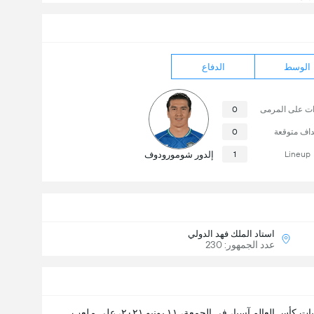
الوسط
الدفاع
ات على المرمى
0
داف متوقعة
0
Lineup
1
إلدور شومورودوف
استاد الملك فهد الدولي‎‎
عدد الجمهور: 230
ات كأس العالم آسيا
، في الجمعة، ١١ يونيو ٢٠٢١، على ملعب