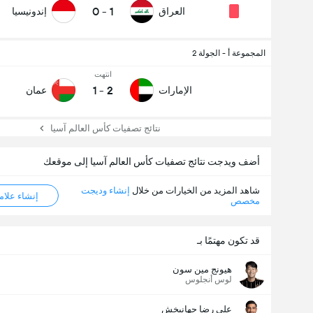
0
-
1
العراق
إندونيسيا
إجمالي عدد المصوتين 528
المجموعة أ - الجولة 2
انتهت
1
-
2
الإمارات
عمان
نتائج تصفيات كأس العالم آسيا
أضف ويدجت نتائج تصفيات كأس العالم آسيا إلى موقعك
شاهد المزيد من الخيارات من خلال
إنشاء وديجت
إنشاء علامة ML
مخصص
قد تكون مهتمًا بـ
هيونج مين سون
لوس أنجلوس
علي رضا جهانبخش