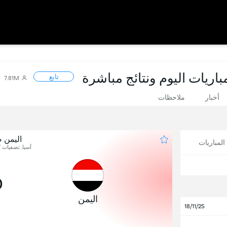
اريات اليوم ونتائج مباشرة
تابع
7.81M
أخبار
ملاحظات
اليمن 
لمباريات
آسيا, تصفيات كأ
0
اليمن
18/11/25