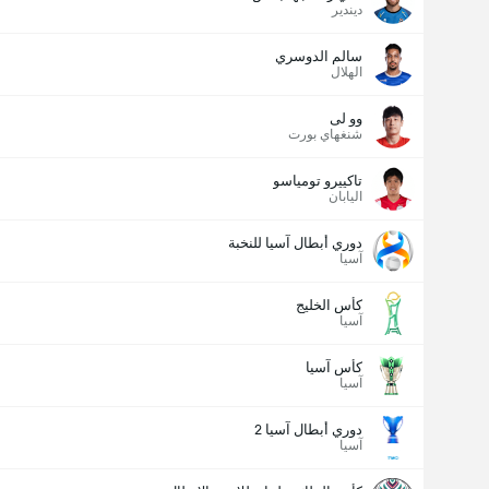
ديندير
سالم الدوسري
الهلال
وو لى
شنغهاي بورت
تاكييرو تومياسو
اليابان
دوري أبطال آسيا للنخبة
آسيا
كأس الخليج
آسيا
كأس آسيا
آسيا
دوري أبطال آسيا 2
آسيا