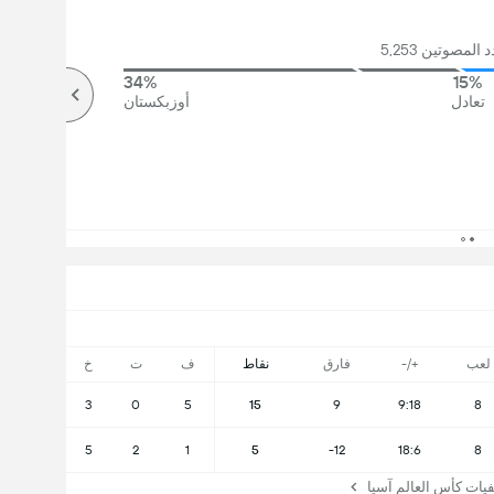
لمصوتين 5,253
34%
15%
تعادل
أوزبكستان
لعب
+/-
فارق
نقاط
ف
ت
خ
3
0
5
15
9
9:18
8
5
2
1
5
-12
18:6
8
ت كأس العالم آسيا