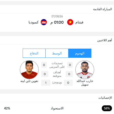
المباراة القادمة
07/08/26
01:00 م
فيتنام
كمبوديا
أهم اللاعبين
الهجوم
الوسط
الدفاع
تسديدات
0
0
على المرمى
أهداف
0
0
متوقعة
حارب عبدالله
نغوين تاين لينه
1
Lineup
0
سهيل
الإحصائيات
58%
الاستحواذ
42%