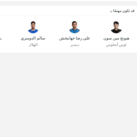
قد تكون مهتمًا بـ
هيونج مين سون
علي رضا جهانبخش
سالم الدوسري
ش
لوس أنجلوس
ديندير
الهلال