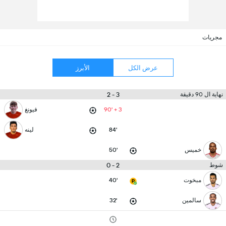
مجريات
عرض الكل
الأبرز
3 - 2
نهاية ال 90 دقيقة
90' + 3
فيونغ
84'
لينه
خميس
50'
2 - 0
شوط
مبخوت
40'
سالمين
32'