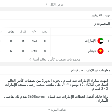
عرض الكل
ترتيب الفريقين
المجموعة ز
لعب
+/-
فارق
نقاط
ف
الإمارات
6
18
16
7:23
8
1
فيتنام
5
17
8
5:13
8
2
مجموعات تصفيات كأس العالم آسيا
معلومات عن الإمارات ضد فيتنام
انتهت مباراة
الإمارات
ضد
فيتنام
بالجولة الدور 2 من
تصفيات كأس العالم
آسيا
، في الثلاثاء، ١٥ يونيو ٢٠٢١، على ملعب ملعب زعبيل بنتيجة الإمارات
3 - 2 فيتنام.
وإذا فاتك أفضل لحظات الإمارات ضد فيتنام ، 365Scores يقدم لك تفاصيل
المباراة.
شاهد المزيد