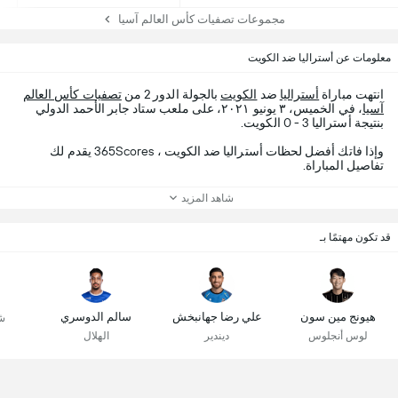
مجموعات تصفيات كأس العالم آسيا
معلومات عن أستراليا ضد الكويت
انتهت مباراة
أستراليا
ضد
الكويت
بالجولة الدور 2 من
تصفيات كأس العالم
آسيا
، في الخميس، ٣ يونيو ٢٠٢١، على ملعب ستاد جابر الأحمد الدولي
بنتيجة أستراليا 3 - 0 الكويت.
وإذا فاتك أفضل لحظات أستراليا ضد الكويت ، 365Scores يقدم لك
تفاصيل المباراة.
شاهد المزيد
قد تكون مهتمًا بـ
هيونج مين سون
علي رضا جهانبخش
سالم الدوسري
ش
لوس أنجلوس
ديندير
الهلال