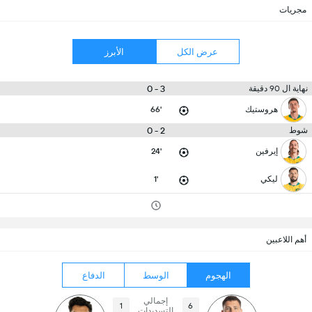
مجريات
عرض الكل
الأبرز
3 - 0
نهاية ال 90 دقيقة
هروستيك
66'
2 - 0
شوط
إيرفين
24'
ليكي
1'
أهم اللاعبين
الهجوم
الوسط
الدفاع
إجمالي
1
6
التسديدات