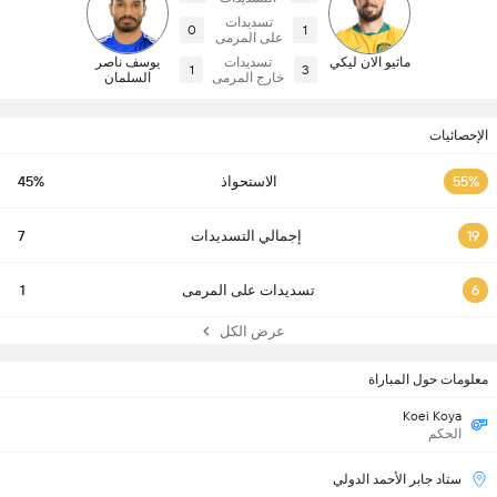
تسديدات
0
1
على المرمى
ماثيو الان ليكي
تسديدات
يوسف ناصر
1
3
خارج المرمى
السلمان
الإحصائيات
55%
الاستحواذ
45%
19
إجمالي التسديدات
7
6
تسديدات على المرمى
1
عرض الكل
معلومات حول المباراة
Koei Koya
الحكم
ستاد جابر الأحمد الدولي