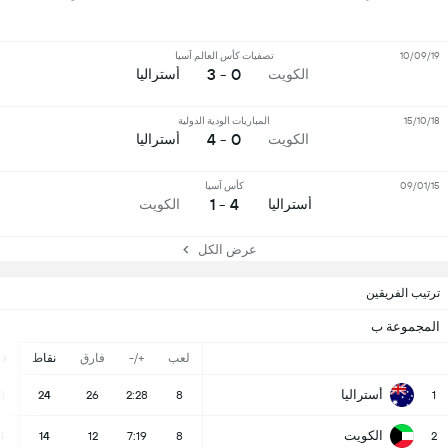
10/09/19
تصفيات كأس العالم آسيا
0 - 3
الكويت
أستراليا
15/10/18
المباريات الودية الدولية
0 - 4
الكويت
أستراليا
09/01/15
كأس آسيا
4 - 1
أستراليا
الكويت
عرض الكل
ترتيب الفريقين
المجموعة ب
لعب
+/-
فارق
نقاط
ف
أستراليا
8
24
26
2:28
8
1
الكويت
4
14
12
7:19
8
2