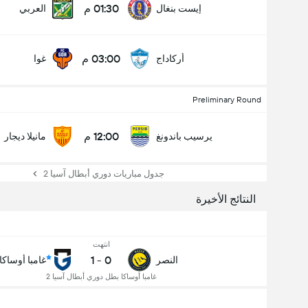
01:30 م
إيست بنغال
العربي
03:00 م
أركاداج
غوا
Preliminary Round
12:00 م
يرسيب باندونغ
مانيلا ديجار
جدول مباريات دوري أبطال آسيا 2
النتائج الأخيرة
انتهت
1
-
0
النصر
غامبا أوساكا
غامبا أوساكا بطل دوري أبطال آسيا 2