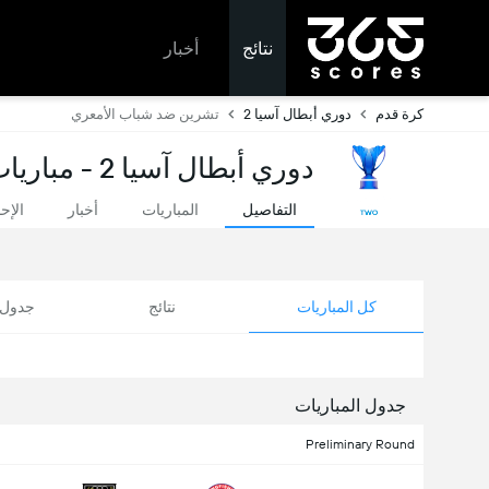
نتائج
أخبار
كرة قدم
دوري أبطال آسيا 2
تشرين ضد شباب الأمعري
دوري أبطال آسيا 2 - مباريات اليوم ونتائج مباشرة
التفاصيل
المباريات
أخبار
الإح
كل المباريات
نتائج
جدول ا
جدول المباريات
Preliminary Round