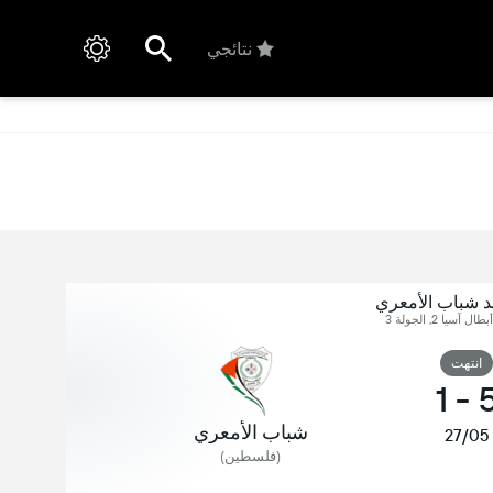
نتائجي
 شباب الأمعري
آسيا 2, الجولة 3
انتهت
1
-
شباب الأمعري
27/05
(فلسطين)