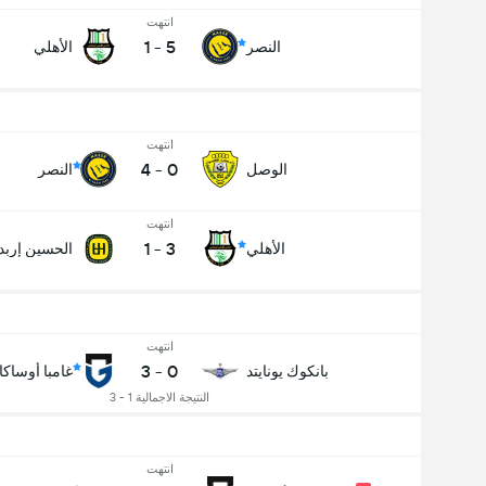
انتهت
1
-
5
النصر
الأهلي
انتهت
4
-
0
الوصل
النصر
انتهت
1
-
3
الأهلي
الحسين إربد
انتهت
3
-
0
بانكوك يونايتد
غامبا أوساكا
عدد الاهداف (2.5)
النتيجة الاجمالية 1 - 3
انتهت