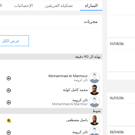
المباراة
تشكيلة الفريقين
الإحصائيات
ال
مجريات
عرض الكل
31/08/26
نهاية ال 90 دقيقة
Mohammad Al Marmour
ثائر كرومة
محمد كامل كواية
16/05/26
ثائر كرومة
Mohammad Al Marmour
شوط
باسل مصطفى
22/04/26
ثائر كرومة