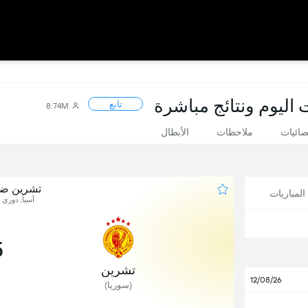
تابع
8.74M
صائيات
ملاحظات
الأبطال
تشرين ضد
لمباريات
آسيا, دوري أبطال 
5
تشرين
12/08/26
(سوريا)