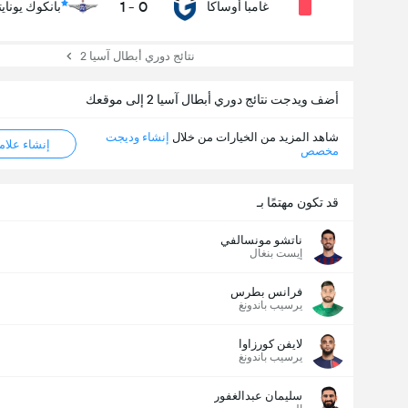
1
-
0
غامبا أوساكا
بانكوك يونايت
نتائج دوري أبطال آسيا 2
أضف ويدجت نتائج دوري أبطال آسيا 2 إلى موقعك
شاهد المزيد من الخيارات من خلال
إنشاء وديجت
إنشاء علامة ML
مخصص
قد تكون مهتمًا بـ
ناتشو مونسالفي
إيست بنغال
فرانس بطرس
يرسيب باندونغ
لايفن كورزاوا
يرسيب باندونغ
سليمان عبدالغفور