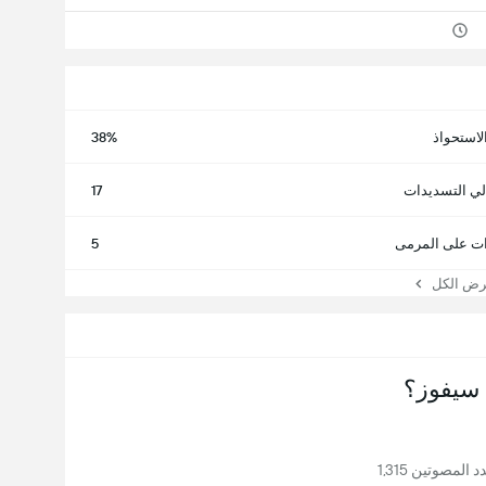
لاستحواذ
38%
لي التسديدات
17
ت على المرمى
5
 الكل
سيفوز؟
المصوتين 1,315