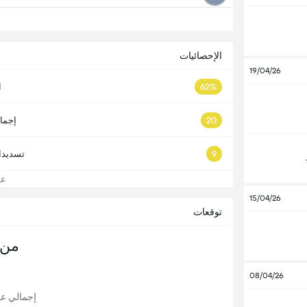
الإحصائيات
19/04/26
62%
ا
20
إجما
9
تسديدا
عرض
15/04/26
توقعات
من 
08/04/26
إجمالي عدد 