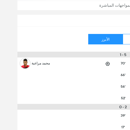
مواجهات المباشرة
الأبرز
5 - 1
70'
محمد مراعبة
66'
56'
52'
2 - 0
39'
17'