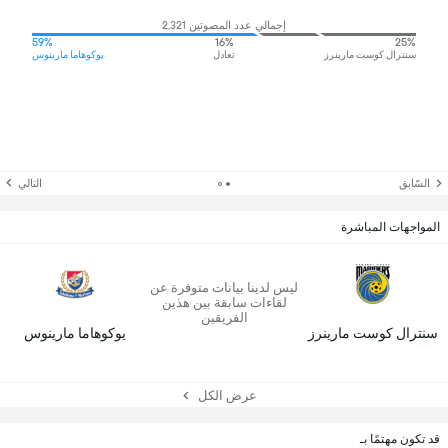
إجمالي عدد المصوتين 2,321
59%
16%
25%
سنترال كوست مارينرز
تعادل
يوكوهاما مارينوس
السّابق
التالي
المواجهات المباشرة
ليس لدينا بيانات متوفرة عن
لقاءات سابقة بين هذين
الفريقين
سنترال كوست مارينرز
يوكوهاما مارينوس
عرض الكل
قد تكون مهتمًا بـ