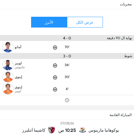
مجريات
عرض الكل
الأبرز
0 - 4
نهاية ال 90 دقيقة
70'
أمانو
0 - 3
شوط
لوبيز
36'
ماتيوس
30'
إينوي
إينوي
6'
لوبيز
المباراة القادمة
07/08/26
10:25 ص
يوكوهاما مارينوس
كاشيما أنتليرز