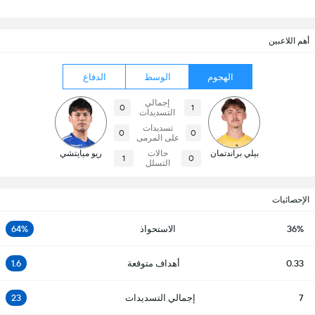
أهم اللاعبين
الهجوم
الوسط
الدفاع
إجمالي
0
1
التسديدات
تسديدات
0
0
على المرمى
بيلي براندتمان
حالات
ريو ميايتشي
1
0
التسلل
الإحصائيات
36%
الاستحواذ
64%
0.33
أهداف متوقعة
1.6
7
إجمالي التسديدات
23