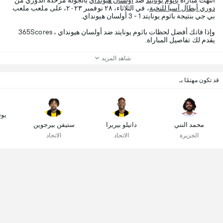
انتهت مباراة
باثوم يونايتد
ضد
أولسان هيونداي
بالجولة مرحلة الدوري من
دوري أبطال آسيا للنخبة
، في الثلاثاء، ٢٨ نوفمبر ٢٠٢٣، على ملعب ملعب
بي جي بنتيجة باثوم يونايتد 1 - 3 أولسان هيونداي.
وإذا فاتك أفضل لحظات باثوم يونايتد ضد أولسان هيونداي ، 365Scores
يقدم لك تفاصيل المباراة.
شاهد المزيد
قد تكون مهتمًا بـ
يو
محمد النني
دانيلو بيريرا
ستيفن بيرجوين
الجزيرة
الاتحاد
الاتحاد