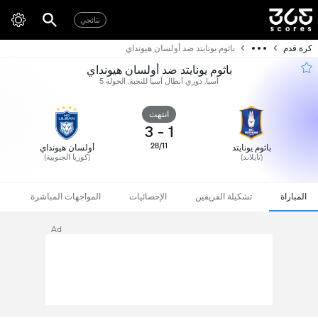
نتائجي
كرة قدم
باثوم يونايتد ضد أولسان هيونداي
باثوم يونايتد ضد أولسان هيونداي
آسيا, دوري أبطال آسيا للنخبة, الجولة 5
انتهت
3
-
1
28/11
باثوم يونايتد
أولسان هيونداي
(تايلاند)
(كوريا الجنوبية)
المباراة
تشكيلة الفريقين
الإحصائيات
المواجهات المباشرة
Ad