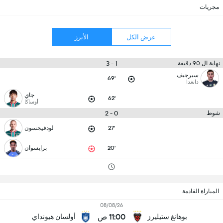
مجريات
عرض الكل
الأبرز
1 - 3
نهاية ال 90 دقيقة
سيرجيف
69'
دانغدا
جاي
62'
أوساكا
0 - 2
شوط
27'
لودفيجسون
20'
برايسوان
المباراة القادمة
08/08/26
11:00 ص
بوهانغ ستيليرز
أولسان هيونداي