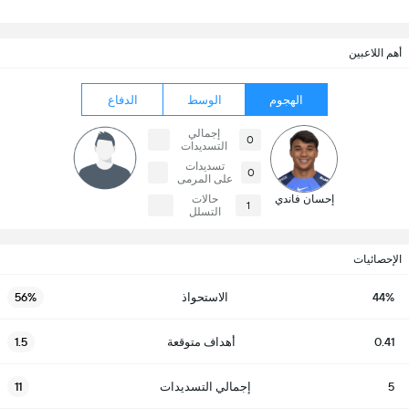
أهم اللاعبين
الهجوم
الوسط
الدفاع
إجمالي
0
التسديدات
تسديدات
0
على المرمى
إحسان فاندي
حالات
1
التسلل
الإحصائيات
44%
الاستحواذ
56%
0.41
أهداف متوقعة
1.5
5
إجمالي التسديدات
11