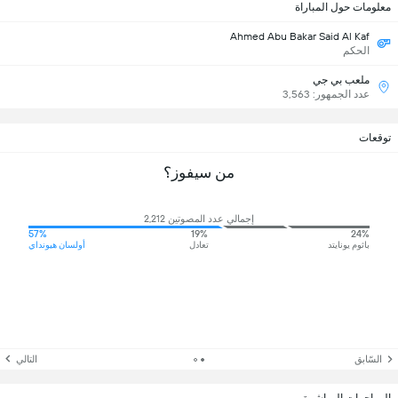
معلومات حول المباراة
Ahmed Abu Bakar Said Al Kaf
الحكم
ملعب بي جي
عدد الجمهور: 3,563
توقعات
من سيفوز؟
إجمالي عدد المصوتين 2,212
57%
19%
24%
باثوم يونايتد
تعادل
أولسان هيونداي
السّابق
التالي